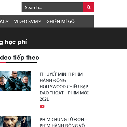
ÁC
VIDEO SVM
GHIỀN MÌ GÕ
ng học phí
ideo tiếp theo
[THUYẾT MINH] PHIM
HÀNH ĐỘNG
HOLLYWOOD CHIẾU RẠP –
ĐÀO THOÁT – PHIM MỚI
2021
PHIM CHUNG TỬ ĐƠN –
PHIM HÀNH ĐỘNG VÕ