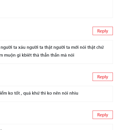
Reply
gười ta xáu người ta thật người ta mới nói thật chứ
m muộn gì kbiêt thà thẳn thắn mà nói
Reply
ểm ko tốt , quá khứ thì ko nên nói nhìu
Reply