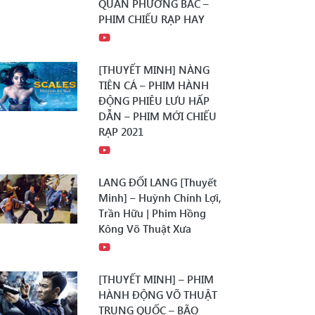
QUÂN PHƯƠNG BẮC –
PHIM CHIẾU RẠP HAY
[THUYẾT MINH] NÀNG
TIÊN CÁ – PHIM HÀNH
ĐỘNG PHIÊU LƯU HẤP
DẪN – PHIM MỚI CHIẾU
RẠP 2021
LANG ĐỐI LANG [Thuyết
Minh] – Huỳnh Chính Lợi,
Trần Hữu | Phim Hồng
Kông Võ Thuật Xưa
[THUYẾT MINH] – PHIM
HÀNH ĐỘNG VÕ THUẬT
TRUNG QUỐC – BÃO