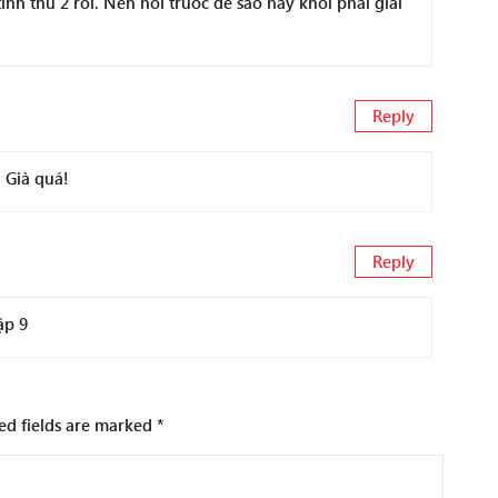
inh thu 2 rồi. Nên nói truoc đê sao nay khoi phải giai
Reply
 Già quá!
Reply
ập 9
ed fields are marked
*