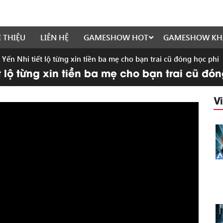
I THIỆU
LIÊN HỆ
GAMESHOW HOT
GAMESHOW KH
 Yến Nhi tiết lộ từng xin tiền ba mẹ cho bạn trai cũ đóng học phí
t lộ từng xin tiền ba mẹ cho bạn trai cũ đó
V