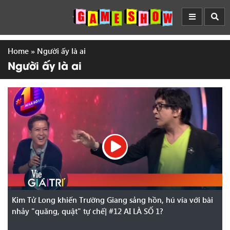
Home
»
Người ấy là ai
Người ấy là ai
Kim Tử Long khiến Trường Giang sảng hồn, hú vía với bài
nhảy "quăng, quật" tự chế| #12 AI LÀ SỐ 1?