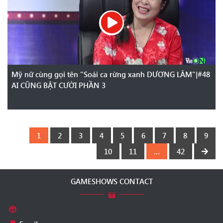
Mỹ nữ cùng gọi tên "Soái ca rừng xanh DƯƠNG LÂM"|#48
AI CŨNG BẬT CƯỜI PHẦN 3
1
2
3
4
5
6
7
8
9
10
11
…
42
GAMESHOWS CONTACT