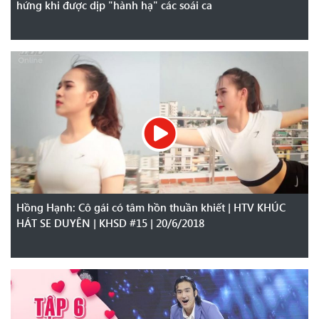
hứng khi được dịp "hành hạ" các soái ca
Hồng Hạnh: Cô gái có tâm hồn thuần khiết | HTV KHÚC
HÁT SE DUYÊN | KHSD #15 | 20/6/2018