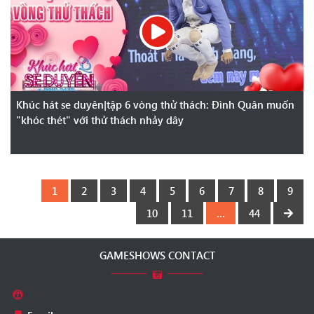
Khúc hát se duyên|tập 6 vòng thử thách: Đình Quân muốn
"khóc thét" với thử thách nhảy dây
1
2
3
4
5
6
7
8
9
10
11
…
44
GAMESHOWS CONTACT