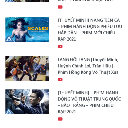
[THUYẾT MINH] NÀNG TIÊN CÁ
– PHIM HÀNH ĐỘNG PHIÊU LƯU
HẤP DẪN – PHIM MỚI CHIẾU
RẠP 2021
LANG ĐỐI LANG [Thuyết Minh] –
Huỳnh Chính Lợi, Trần Hữu |
Phim Hồng Kông Võ Thuật Xưa
[THUYẾT MINH] – PHIM HÀNH
ĐỘNG VÕ THUẬT TRUNG QUỐC
– BÃO TRẮNG – PHIM CHIẾU
RẠP 2021