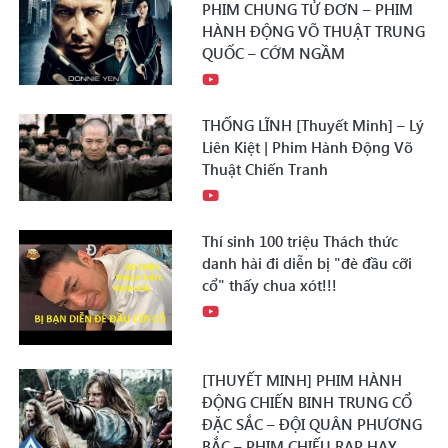
PHIM CHUNG TỬ ĐƠN – PHIM
HÀNH ĐỘNG VÕ THUẬT TRUNG
QUỐC – CỚM NGẦM
THỐNG LĨNH [Thuyết Minh] – Lý
Liên Kiệt | Phim Hành Động Võ
Thuật Chiến Tranh
Thí sinh 100 triệu Thách thức
danh hài đi diễn bị "đè đầu cỡi
cổ" thấy chua xót!!!
[THUYẾT MINH] PHIM HÀNH
ĐỘNG CHIẾN BINH TRUNG CỔ
ĐẶC SẮC – ĐỘI QUÂN PHƯƠNG
BẮC – PHIM CHIẾU RẠP HAY