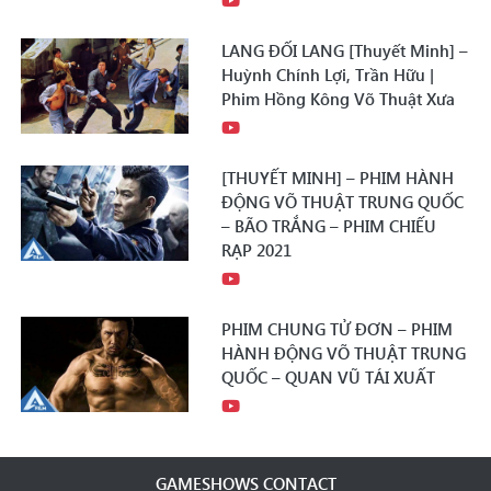
LANG ĐỐI LANG [Thuyết Minh] –
Huỳnh Chính Lợi, Trần Hữu |
Phim Hồng Kông Võ Thuật Xưa
[THUYẾT MINH] – PHIM HÀNH
ĐỘNG VÕ THUẬT TRUNG QUỐC
– BÃO TRẮNG – PHIM CHIẾU
RẠP 2021
PHIM CHUNG TỬ ĐƠN – PHIM
HÀNH ĐỘNG VÕ THUẬT TRUNG
QUỐC – QUAN VŨ TÁI XUẤT
GAMESHOWS CONTACT