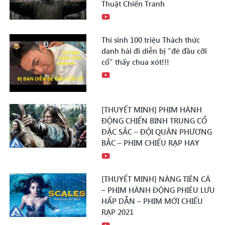
Thuật Chiến Tranh
Thí sinh 100 triệu Thách thức
danh hài đi diễn bị "đè đầu cỡi
cổ" thấy chua xót!!!
[THUYẾT MINH] PHIM HÀNH
ĐỘNG CHIẾN BINH TRUNG CỔ
ĐẶC SẮC – ĐỘI QUÂN PHƯƠNG
BẮC – PHIM CHIẾU RẠP HAY
[THUYẾT MINH] NÀNG TIÊN CÁ
– PHIM HÀNH ĐỘNG PHIÊU LƯU
HẤP DẪN – PHIM MỚI CHIẾU
RẠP 2021