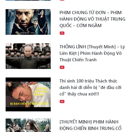
PHIM CHUNG TỬ ĐƠN – PHIM
HÀNH ĐỘNG VÕ THUẬT TRUNG
QUỐC – CỚM NGẦM
THỐNG LĨNH [Thuyết Minh] – Lý
Liên Kiệt | Phim Hành Động Võ
Thuật Chiến Tranh
Thí sinh 100 triệu Thách thức
danh hài đi diễn bị "đè đầu cỡi
cổ" thấy chua xót!!!
[THUYẾT MINH] PHIM HÀNH
ĐỘNG CHIẾN BINH TRUNG CỔ