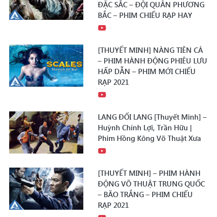
ĐẶC SẮC – ĐỘI QUÂN PHƯƠNG
BẮC – PHIM CHIẾU RẠP HAY
[THUYẾT MINH] NÀNG TIÊN CÁ
– PHIM HÀNH ĐỘNG PHIÊU LƯU
HẤP DẪN – PHIM MỚI CHIẾU
RẠP 2021
LANG ĐỐI LANG [Thuyết Minh] –
Huỳnh Chính Lợi, Trần Hữu |
Phim Hồng Kông Võ Thuật Xưa
[THUYẾT MINH] – PHIM HÀNH
ĐỘNG VÕ THUẬT TRUNG QUỐC
– BÃO TRẮNG – PHIM CHIẾU
RẠP 2021