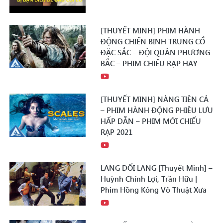
[THUYẾT MINH] PHIM HÀNH
ĐỘNG CHIẾN BINH TRUNG CỔ
ĐẶC SẮC – ĐỘI QUÂN PHƯƠNG
BẮC – PHIM CHIẾU RẠP HAY
[THUYẾT MINH] NÀNG TIÊN CÁ
– PHIM HÀNH ĐỘNG PHIÊU LƯU
HẤP DẪN – PHIM MỚI CHIẾU
RẠP 2021
LANG ĐỐI LANG [Thuyết Minh] –
Huỳnh Chính Lợi, Trần Hữu |
Phim Hồng Kông Võ Thuật Xưa