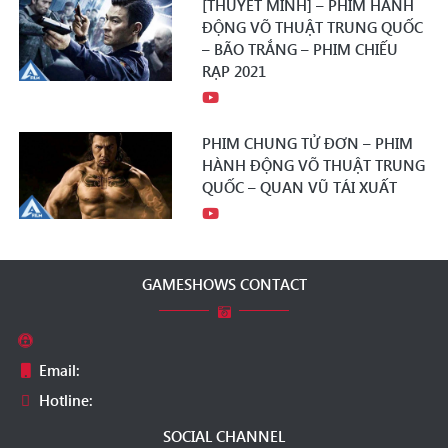
[THUYẾT MINH] – PHIM HÀNH
ĐỘNG VÕ THUẬT TRUNG QUỐC
– BÃO TRẮNG – PHIM CHIẾU
RẠP 2021
PHIM CHUNG TỬ ĐƠN – PHIM
HÀNH ĐỘNG VÕ THUẬT TRUNG
QUỐC – QUAN VŨ TÁI XUẤT
GAMESHOWS CONTACT
Email:
Hotline:
SOCIAL CHANNEL