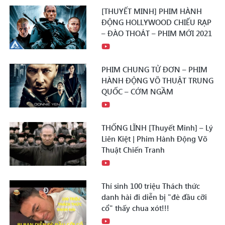
[THUYẾT MINH] PHIM HÀNH
ĐỘNG HOLLYWOOD CHIẾU RẠP
– ĐÀO THOÁT – PHIM MỚI 2021
PHIM CHUNG TỬ ĐƠN – PHIM
HÀNH ĐỘNG VÕ THUẬT TRUNG
QUỐC – CỚM NGẦM
THỐNG LĨNH [Thuyết Minh] – Lý
Liên Kiệt | Phim Hành Động Võ
Thuật Chiến Tranh
Thí sinh 100 triệu Thách thức
danh hài đi diễn bị "đè đầu cỡi
cổ" thấy chua xót!!!