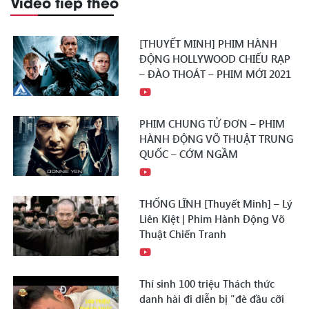
Video tiếp theo
[THUYẾT MINH] PHIM HÀNH
ĐỘNG HOLLYWOOD CHIẾU RẠP
– ĐÀO THOÁT – PHIM MỚI 2021
PHIM CHUNG TỬ ĐƠN – PHIM
HÀNH ĐỘNG VÕ THUẬT TRUNG
QUỐC – CỚM NGẦM
THỐNG LĨNH [Thuyết Minh] – Lý
Liên Kiệt | Phim Hành Động Võ
Thuật Chiến Tranh
Thí sinh 100 triệu Thách thức
danh hài đi diễn bị "đè đầu cỡi