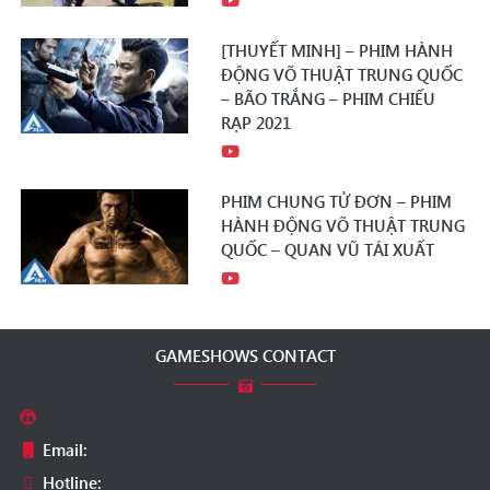
[THUYẾT MINH] – PHIM HÀNH
ĐỘNG VÕ THUẬT TRUNG QUỐC
– BÃO TRẮNG – PHIM CHIẾU
RẠP 2021
PHIM CHUNG TỬ ĐƠN – PHIM
HÀNH ĐỘNG VÕ THUẬT TRUNG
QUỐC – QUAN VŨ TÁI XUẤT
GAMESHOWS CONTACT
Email:
Hotline: