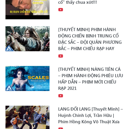
cổ" thấy chua xót!!!
[THUYẾT MINH] PHIM HÀNH
ĐỘNG CHIẾN BINH TRUNG CỔ
ĐẶC SẮC – ĐỘI QUÂN PHƯƠNG
BẮC – PHIM CHIẾU RẠP HAY
[THUYẾT MINH] NÀNG TIÊN CÁ
– PHIM HÀNH ĐỘNG PHIÊU LƯU
HẤP DẪN – PHIM MỚI CHIẾU
RẠP 2021
LANG ĐỐI LANG [Thuyết Minh] –
Huỳnh Chính Lợi, Trần Hữu |
Phim Hồng Kông Võ Thuật Xưa