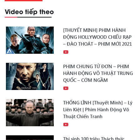
Video tiếp theo
[THUYẾT MINH] PHIM HÀNH
ĐỘNG HOLLYWOOD CHIẾU RẠP
– ĐÀO THOÁT – PHIM MỚI 2021
PHIM CHUNG TỬ ĐƠN – PHIM
HÀNH ĐỘNG VÕ THUẬT TRUNG
QUỐC – CỚM NGẦM
THỐNG LĨNH [Thuyết Minh] – Lý
Liên Kiệt | Phim Hành Động Võ
Thuật Chiến Tranh
Thí sinh 100 triệu Thách thức