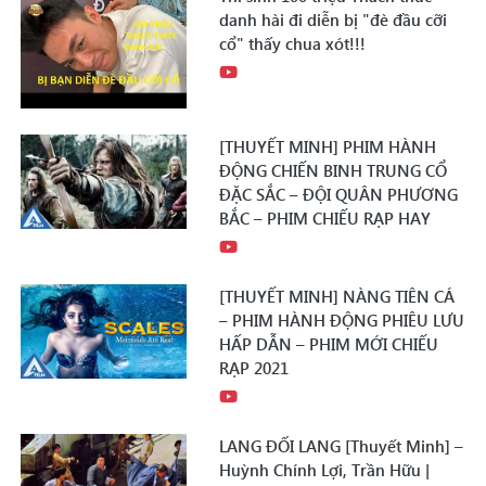
danh hài đi diễn bị "đè đầu cỡi
cổ" thấy chua xót!!!
[THUYẾT MINH] PHIM HÀNH
ĐỘNG CHIẾN BINH TRUNG CỔ
ĐẶC SẮC – ĐỘI QUÂN PHƯƠNG
BẮC – PHIM CHIẾU RẠP HAY
[THUYẾT MINH] NÀNG TIÊN CÁ
– PHIM HÀNH ĐỘNG PHIÊU LƯU
HẤP DẪN – PHIM MỚI CHIẾU
RẠP 2021
LANG ĐỐI LANG [Thuyết Minh] –
Huỳnh Chính Lợi, Trần Hữu |