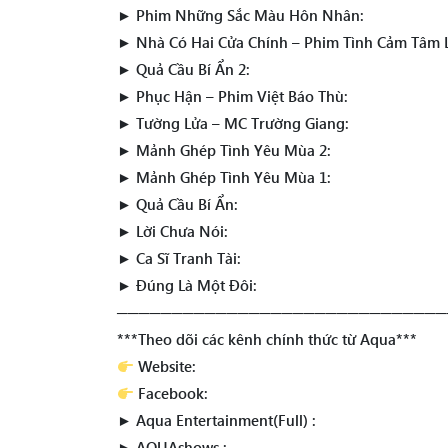
► Phim Những Sắc Màu Hôn Nhân:
► Nhà Có Hai Cửa Chính – Phim Tình Cảm Tâm L
► Quả Cầu Bí Ẩn 2:
► Phục Hận – Phim Việt Báo Thù:
► Tường Lửa – MC Trường Giang:
► Mảnh Ghép Tình Yêu Mùa 2:
► Mảnh Ghép Tình Yêu Mùa 1:
► Quả Cầu Bí Ẩn:
► Lời Chưa Nói:
► Ca Sĩ Tranh Tài:
► Đúng Là Một Đôi:
──────────────────────────────
***Theo dõi các kênh chính thức từ Aqua***
Website:
Facebook:
► Aqua Entertainment(Full) :
► AQUAshows :