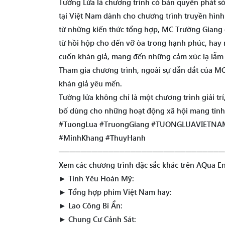
Tường Lửa là chương trình có bản quyền phát són
tại Việt Nam dành cho chương trình truyền hình
từ những kiến thức tổng hợp, MC Trường Giang 
từ hồi hộp cho đến vỡ òa trong hạnh phúc, hay 
cuốn khán giả, mang đến những cảm xúc lạ lẫm c
Tham gia chương trình, ngoài sự dẫn dắt của MC
khán giả yêu mến.
Tường lửa không chỉ là một chương trình giải tr
bố dùng cho những hoạt động xã hội mang tính
#TuongLua #TruongGiang #TUONGLUAVIETNA
#MinhKhang #ThuyHanh
──────────────────────────────
Xem các chương trình đặc sắc khác trên AQua En
► Tình Yêu Hoàn Mỹ:
► Tổng hợp phim Việt Nam hay:
► Lao Công Bí Ẩn:
► Chung Cư Cảnh Sát: