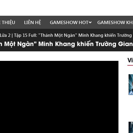
I THIỆU
LIÊN HỆ
GAMESHOW HOT
GAMESHOW KH
Lửa 2 | Tập 15 Full: "Thánh Một Ngàn" Minh Khang khiến Trườn
ánh Một Ngàn" Minh Khang khiến Trường Gia
V