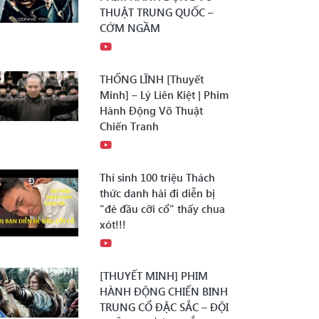
THUẬT TRUNG QUỐC –
CỚM NGẦM
THỐNG LĨNH [Thuyết
Minh] – Lý Liên Kiệt | Phim
Hành Động Võ Thuật
Chiến Tranh
Thí sinh 100 triệu Thách
thức danh hài đi diễn bị
"đè đầu cỡi cổ" thấy chua
xót!!!
[THUYẾT MINH] PHIM
HÀNH ĐỘNG CHIẾN BINH
TRUNG CỔ ĐẶC SẮC – ĐỘI