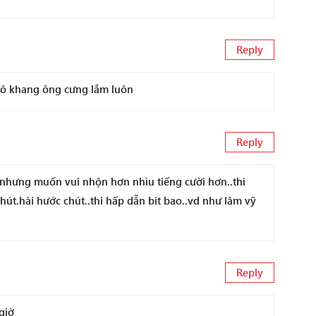
Reply
.ô khang ông cưng lắm luôn
Reply
.nhưng muốn vui nhộn hơn nhìu tiếng cười hơn..thì
út.hài hước chút..thi hấp dẫn bít bao..vd như lâm vỹ
Reply
giờ