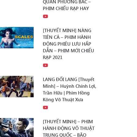
QUÂN PHƯƠNG BẮC –
PHIM CHIẾU RẠP HAY
[THUYẾT MINH] NÀNG
TIÊN CÁ – PHIM HÀNH
ĐỘNG PHIÊU LƯU HẤP
DẪN – PHIM MỚI CHIẾU
RẠP 2021
LANG ĐỐI LANG [Thuyết
Minh] – Huỳnh Chính Lợi,
Trần Hữu | Phim Hồng
Kông Võ Thuật Xưa
[THUYẾT MINH] – PHIM
HÀNH ĐỘNG VÕ THUẬT
TRUNG QUỐC – BÃO