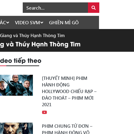
ÁC
VIDEO SVM
GHIỀN MÌ GÕ
g Giang và Thúy Hạnh Thòng Tim
ng và Thúy Hạnh Thòng Tim
ideo tiếp theo
[THUYẾT MINH] PHIM
HÀNH ĐỘNG
HOLLYWOOD CHIẾU RẠP –
ĐÀO THOÁT – PHIM MỚI
2021
PHIM CHUNG TỬ ĐƠN –
PHIM HÀNH ĐỘNG VÕ