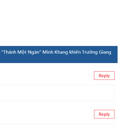
l: "Thánh Một Ngàn" Minh Khang khiến Trường Giang
Reply
Reply