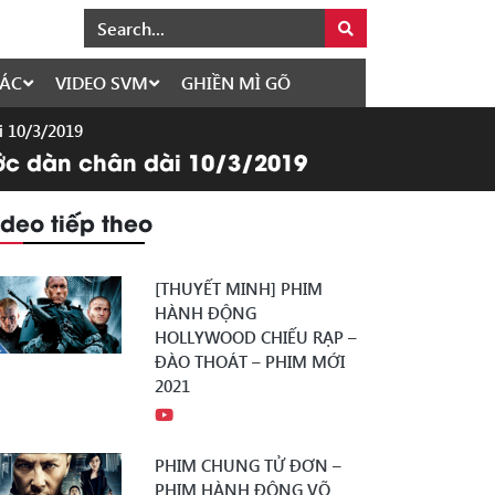
ÁC
VIDEO SVM
GHIỀN MÌ GÕ
i 10/3/2019
rước dàn chân dài 10/3/2019
ideo tiếp theo
[THUYẾT MINH] PHIM
HÀNH ĐỘNG
HOLLYWOOD CHIẾU RẠP –
ĐÀO THOÁT – PHIM MỚI
2021
PHIM CHUNG TỬ ĐƠN –
PHIM HÀNH ĐỘNG VÕ