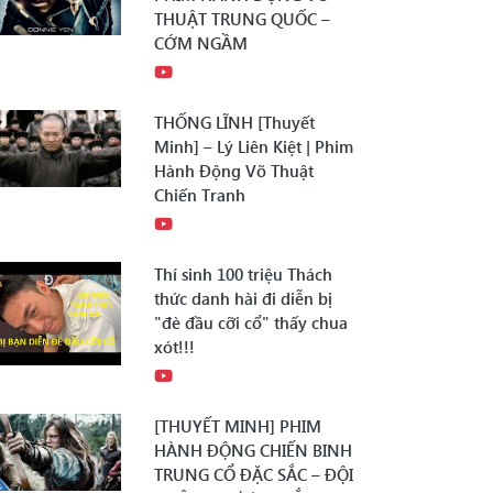
THUẬT TRUNG QUỐC –
CỚM NGẦM
THỐNG LĨNH [Thuyết
Minh] – Lý Liên Kiệt | Phim
Hành Động Võ Thuật
Chiến Tranh
Thí sinh 100 triệu Thách
thức danh hài đi diễn bị
"đè đầu cỡi cổ" thấy chua
xót!!!
[THUYẾT MINH] PHIM
HÀNH ĐỘNG CHIẾN BINH
TRUNG CỔ ĐẶC SẮC – ĐỘI