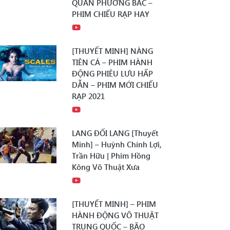
QUÂN PHƯƠNG BẮC –
PHIM CHIẾU RẠP HAY
[THUYẾT MINH] NÀNG
TIÊN CÁ – PHIM HÀNH
ĐỘNG PHIÊU LƯU HẤP
DẪN – PHIM MỚI CHIẾU
RẠP 2021
LANG ĐỐI LANG [Thuyết
Minh] – Huỳnh Chính Lợi,
Trần Hữu | Phim Hồng
Kông Võ Thuật Xưa
[THUYẾT MINH] – PHIM
HÀNH ĐỘNG VÕ THUẬT
TRUNG QUỐC – BÃO