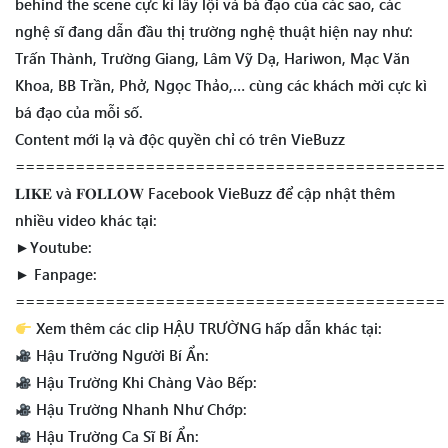
behind the scene cực kì lầy lội và bá đạo của các sao, các
nghệ sĩ đang dẫn đầu thị trường nghệ thuật hiện nay như:
Trấn Thành, Trường Giang, Lâm Vỹ Dạ, Hariwon, Mạc Văn
Khoa, BB Trần, Phở, Ngọc Thảo,… cùng các khách mời cực kì
bá đạo của mỗi số.
Content mới lạ và độc quyền chỉ có trên VieBuzz
===========================================
𝐋𝐈𝐊𝐄 và 𝐅𝐎𝐋𝐋𝐎𝐖 Facebook VieBuzz để cập nhật thêm
nhiều video khác tại:
►Youtube:
► Fanpage:
===========================================
Xem thêm các clip HẬU TRƯỜNG hấp dẫn khác tại:
Hậu Trường Người Bí Ẩn:
Hậu Trường Khi Chàng Vào Bếp:
Hậu Trường Nhanh Như Chớp:
Hậu Trường Ca Sĩ Bí Ẩn: