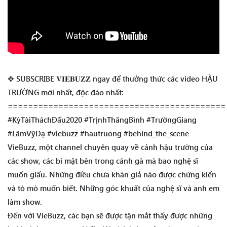
✥ SUBSCRIBE 𝐕𝐈𝐄𝐁𝐔𝐙𝐙 ngay để thưởng thức các video HẬU
TRƯỜNG mới nhất, độc đáo nhất:
===========================================
#KỳTàiTháchĐấu2020 #TrịnhThăngBình #TrườngGiang
#LâmVỹDạ #viebuzz #hautruong #behind_the_scene
VieBuzz, một channel chuyên quay về cảnh hậu trường của
các show, các bí mật bên trong cánh gà mà bao nghệ sĩ
muốn giấu. Những điều chưa khán giả nào được chứng kiến
và tò mò muốn biết. Những góc khuất của nghệ sĩ và anh em
làm show.
Đến với VieBuzz, các bạn sẽ được tận mắt thấy được những