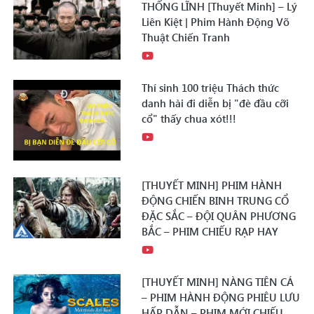
THỐNG LĨNH [Thuyết Minh] – Lý
Liên Kiệt | Phim Hành Động Võ
Thuật Chiến Tranh
Thí sinh 100 triệu Thách thức
danh hài đi diễn bị "đè đầu cỡi
cổ" thấy chua xót!!!
[THUYẾT MINH] PHIM HÀNH
ĐỘNG CHIẾN BINH TRUNG CỔ
ĐẶC SẮC – ĐỘI QUÂN PHƯƠNG
BẮC – PHIM CHIẾU RẠP HAY
[THUYẾT MINH] NÀNG TIÊN CÁ
– PHIM HÀNH ĐỘNG PHIÊU LƯU
HẤP DẪN – PHIM MỚI CHIẾU