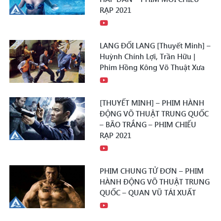
RẠP 2021
LANG ĐỐI LANG [Thuyết Minh] –
Huỳnh Chính Lợi, Trần Hữu |
Phim Hồng Kông Võ Thuật Xưa
[THUYẾT MINH] – PHIM HÀNH
ĐỘNG VÕ THUẬT TRUNG QUỐC
– BÃO TRẮNG – PHIM CHIẾU
RẠP 2021
PHIM CHUNG TỬ ĐƠN – PHIM
HÀNH ĐỘNG VÕ THUẬT TRUNG
QUỐC – QUAN VŨ TÁI XUẤT