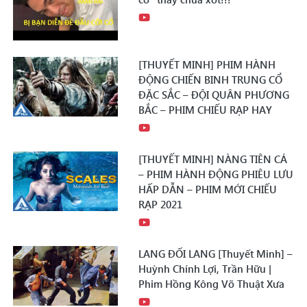
[THUYẾT MINH] PHIM HÀNH
ĐỘNG CHIẾN BINH TRUNG CỔ
ĐẶC SẮC – ĐỘI QUÂN PHƯƠNG
BẮC – PHIM CHIẾU RẠP HAY
[THUYẾT MINH] NÀNG TIÊN CÁ
– PHIM HÀNH ĐỘNG PHIÊU LƯU
HẤP DẪN – PHIM MỚI CHIẾU
RẠP 2021
LANG ĐỐI LANG [Thuyết Minh] –
Huỳnh Chính Lợi, Trần Hữu |
Phim Hồng Kông Võ Thuật Xưa