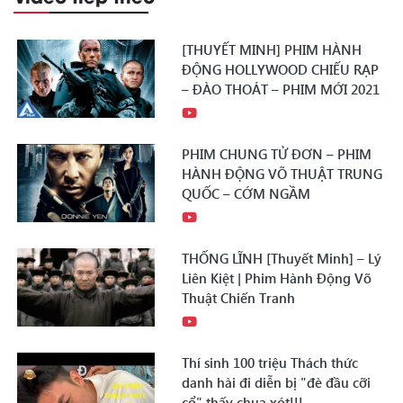
[THUYẾT MINH] PHIM HÀNH
ĐỘNG HOLLYWOOD CHIẾU RẠP
– ĐÀO THOÁT – PHIM MỚI 2021
PHIM CHUNG TỬ ĐƠN – PHIM
HÀNH ĐỘNG VÕ THUẬT TRUNG
QUỐC – CỚM NGẦM
THỐNG LĨNH [Thuyết Minh] – Lý
Liên Kiệt | Phim Hành Động Võ
Thuật Chiến Tranh
Thí sinh 100 triệu Thách thức
danh hài đi diễn bị "đè đầu cỡi
cổ" thấy chua xót!!!