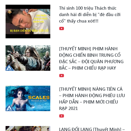
Thí sinh 100 triệu Thách thức
danh hài đi diễn bị "đè đầu cỡi
cổ" thấy chua xót!!!
[THUYẾT MINH] PHIM HÀNH
ĐỘNG CHIẾN BINH TRUNG CỔ
ĐẶC SẮC – ĐỘI QUÂN PHƯƠNG
BẮC – PHIM CHIẾU RẠP HAY
[THUYẾT MINH] NÀNG TIÊN CÁ
– PHIM HÀNH ĐỘNG PHIÊU LƯU
HẤP DẪN – PHIM MỚI CHIẾU
RẠP 2021
LANG ĐỐI LANG [Thuyết Minh] –