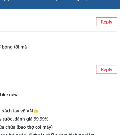
Reply
 bóng tối mà
Reply
 Like new
 xách tay về VN
y sước ,đánh giá 99.99%
a chữa (bao thợ coi máy)