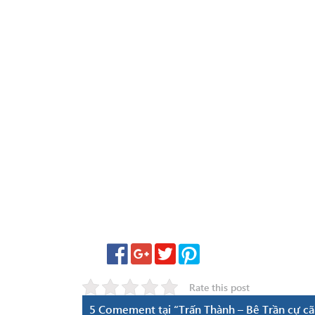
Rate this post
5 Comement tại “Trấn Thành – Bê Trần cự cãi