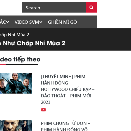
ÁC
VIDEO SVM
GHIỀN MÌ GÕ
Chớp Nhí Mùa 2
nh Như Chớp Nhí Mùa 2
ideo tiếp theo
[THUYẾT MINH] PHIM
HÀNH ĐỘNG
HOLLYWOOD CHIẾU RẠP –
ĐÀO THOÁT – PHIM MỚI
2021
PHIM CHUNG TỬ ĐƠN –
PHIM HÀNH ĐỘNG VÕ