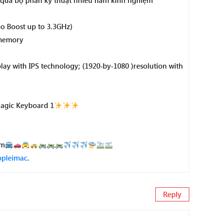
 qua bộ phân kỹ thuật nhiều năm kinh nghiệm
bo Boost up to 3.3GHz)
memory
play with IPS technology; (1920‑by‑1080 )resolution with
Magic Keyboard 1
cm
pleimac
.
Reply