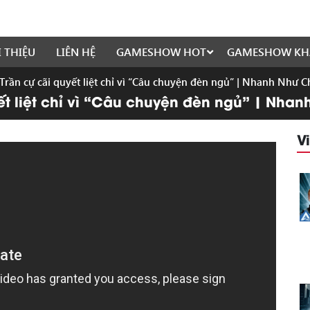
I THIỆU
LIÊN HỆ
GAMESHOW HOT
GAMESHOW KH
Trần cự cãi quyết liệt chỉ vì “Câu chuyện đèn ngủ” | Nhanh Như 
yết liệt chỉ vì “Câu chuyện đèn ngủ” | Nha
V