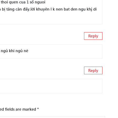
a thoi quen cua 1 số nguoi
ị tăng cân đấy.lời khuyên l k nen bat den ngu khj di
Reply
 ngủ khi ngủ nè
Reply
ed fields are marked
*