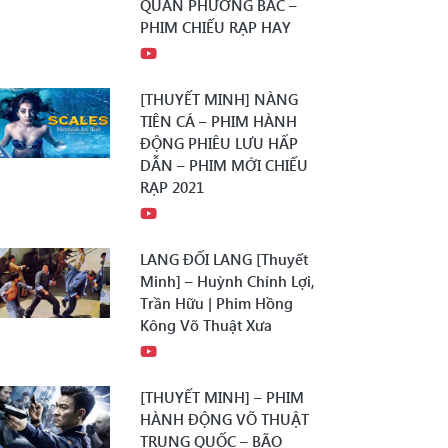
QUÂN PHƯƠNG BẮC –
PHIM CHIẾU RẠP HAY
[THUYẾT MINH] NÀNG
TIÊN CÁ – PHIM HÀNH
ĐỘNG PHIÊU LƯU HẤP
DẪN – PHIM MỚI CHIẾU
RẠP 2021
LANG ĐỐI LANG [Thuyết
Minh] – Huỳnh Chính Lợi,
Trần Hữu | Phim Hồng
Kông Võ Thuật Xưa
[THUYẾT MINH] – PHIM
HÀNH ĐỘNG VÕ THUẬT
TRUNG QUỐC – BÃO