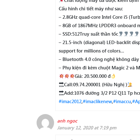
Chất lượng máy đã được kiểm định
Cấu hình chi tiết máy như sau:
– 2.8GHz quad‑core Intel Core i5 (Tur
– 8GB of 1867MHz LPDDR3 onboard 
– SSD:512Truy suất thần tốc
– 21.5-inch (diagonal) LED-backlit dis
support for millions of colors…
– Bluetooth 4.0 công nghệ không dây
– Phụ kiện đi kèm chuột Magic 2 và 
Giá: 20.500.000 đ
Call:09.74.200001 (Hữu Nghị )
Add:1076 đường 3/2 P12 Q11 Tp h
#imac2012
,
#imaclikenew
,
#imaccu
,
#Ap
anh ngoc
January 12, 2020 at 7:19 pm