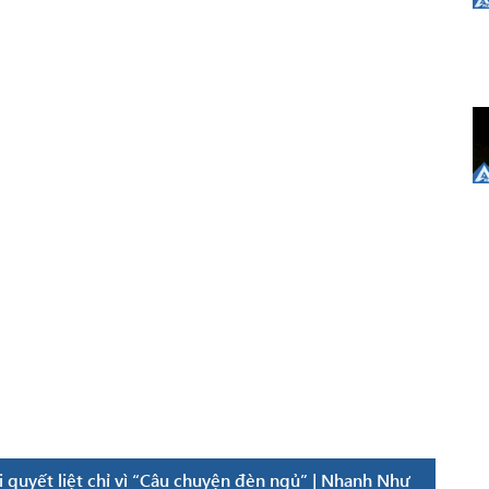
 quyết liệt chỉ vì “Câu chuyện đèn ngủ” | Nhanh Như