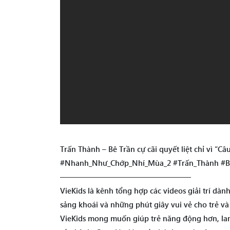
Trấn Thành – Bê Trần cự cãi quyết liệt chỉ vì 
#Nhanh_Như_Chớp_Nhí_Mùa_2 #Trấn_Thành #B
—————————————————
VieKids là kênh tổng hợp các videos giải trí dà
sảng khoái và những phút giây vui vẻ cho trẻ v
VieKids mong muốn giúp trẻ năng động hơn, lanh