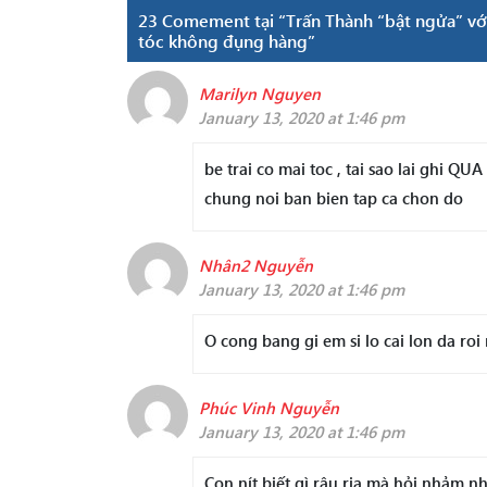
23 Comement tại “Trấn Thành “bật ngửa” với
tóc không đụng hàng”
Marilyn Nguyen
January 13, 2020 at 1:46 pm
be trai co mai toc , tai sao lai ghi 
chung noi ban bien tap ca chon do
Nhân2 Nguyễn
January 13, 2020 at 1:46 pm
O cong bang gi em si lo cai lon da roi 
Phúc Vinh Nguyễn
January 13, 2020 at 1:46 pm
Con nít biết gì râu ria mà hỏi nhảm nh