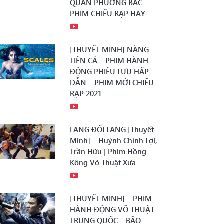
QUÂN PHƯƠNG BẮC –
PHIM CHIẾU RẠP HAY
[THUYẾT MINH] NÀNG
TIÊN CÁ – PHIM HÀNH
ĐỘNG PHIÊU LƯU HẤP
DẪN – PHIM MỚI CHIẾU
RẠP 2021
LANG ĐỐI LANG [Thuyết
Minh] – Huỳnh Chính Lợi,
Trần Hữu | Phim Hồng
Kông Võ Thuật Xưa
[THUYẾT MINH] – PHIM
HÀNH ĐỘNG VÕ THUẬT
TRUNG QUỐC – BÃO