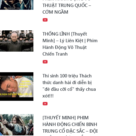
THUẬT TRUNG QUỐC –
CỚM NGẦM
THỐNG LĨNH [Thuyết
Minh] – Lý Liên Kiệt | Phim
Hành Động Võ Thuật
Chiến Tranh
Thí sinh 100 triệu Thách
thức danh hài đi diễn bị
"đè đầu cỡi cổ" thấy chua
xót!!!
[THUYẾT MINH] PHIM
HÀNH ĐỘNG CHIẾN BINH
TRUNG CỔ ĐẶC SẮC – ĐỘI