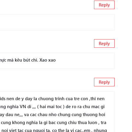
Reply
Reply
mực mà kêu bút chì. Xao xao
Reply
ids nen de y day la chuong trinh cua tre con ,thi nen
g nghia VN di ,,, ( hai mai toc ) de ro ra chu mac gi
i cay dau ne,,, va cac chau nho chung cung thuong hoi
cung khong nghia la gi bac cung chiu thua luon , tra
noi viet tac cua nguoi ta, co the la vi cac,,em , nhung