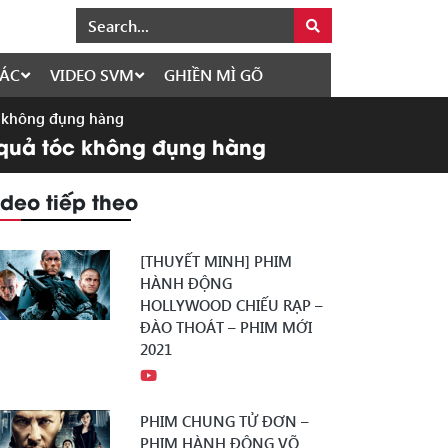
ÁC
VIDEO SVM
GHIỀN MÌ GÕ
óc không đụng hàng
ó quả tóc không đụng hàng
ideo tiếp theo
[THUYẾT MINH] PHIM
HÀNH ĐỘNG
HOLLYWOOD CHIẾU RẠP –
ĐÀO THOÁT – PHIM MỚI
2021
PHIM CHUNG TỬ ĐƠN –
PHIM HÀNH ĐỘNG VÕ