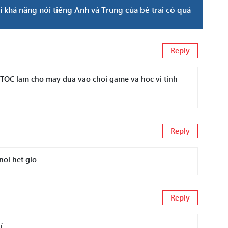
 khả năng nói tiếng Anh và Trung của bé trai có quả
Reply
QUA TOC lam cho may dua vao choi game va hoc vi tinh
Reply
noi het gio
Reply
í