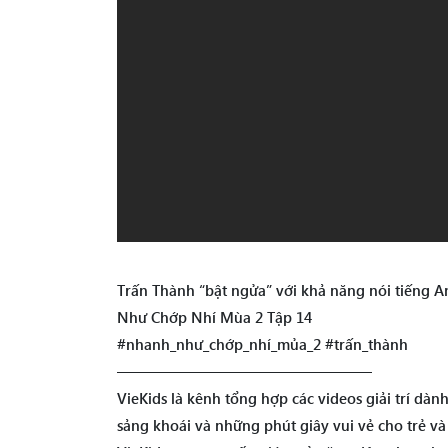
Trấn Thành “bật ngửa” với khả năng nói tiếng A
Như Chớp Nhí Mùa 2 Tập 14
#nhanh_như_chớp_nhí_mủa_2 #trấn_thành
—————————————————
VieKids là kênh tổng hợp các videos giải trí dà
sảng khoái và những phút giây vui vẻ cho trẻ v