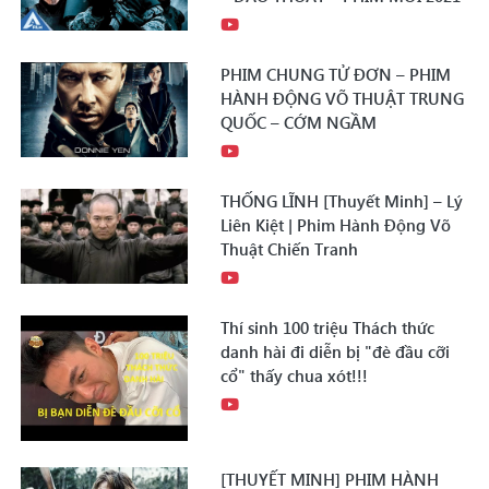
PHIM CHUNG TỬ ĐƠN – PHIM
HÀNH ĐỘNG VÕ THUẬT TRUNG
QUỐC – CỚM NGẦM
THỐNG LĨNH [Thuyết Minh] – Lý
Liên Kiệt | Phim Hành Động Võ
Thuật Chiến Tranh
Thí sinh 100 triệu Thách thức
danh hài đi diễn bị "đè đầu cỡi
cổ" thấy chua xót!!!
[THUYẾT MINH] PHIM HÀNH