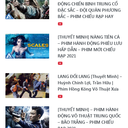
ĐỘNG CHIẾN BINH TRUNG CỔ
ĐẶC SẮC – ĐỘI QUÂN PHƯƠNG
BẮC – PHIM CHIẾU RẠP HAY
[THUYẾT MINH] NÀNG TIÊN CÁ
– PHIM HÀNH ĐỘNG PHIÊU LƯU
HẤP DẪN – PHIM MỚI CHIẾU
RẠP 2021
LANG ĐỐI LANG [Thuyết Minh] –
Huỳnh Chính Lợi, Trần Hữu |
Phim Hồng Kông Võ Thuật Xưa
[THUYẾT MINH] – PHIM HÀNH
ĐỘNG VÕ THUẬT TRUNG QUỐC
– BÃO TRẮNG – PHIM CHIẾU