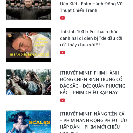
Liên Kiệt | Phim Hành Động Võ
Thuật Chiến Tranh
Thí sinh 100 triệu Thách thức
danh hài đi diễn bị "đè đầu cỡi
cổ" thấy chua xót!!!
[THUYẾT MINH] PHIM HÀNH
ĐỘNG CHIẾN BINH TRUNG CỔ
ĐẶC SẮC – ĐỘI QUÂN PHƯƠNG
BẮC – PHIM CHIẾU RẠP HAY
[THUYẾT MINH] NÀNG TIÊN CÁ
– PHIM HÀNH ĐỘNG PHIÊU LƯU
HẤP DẪN – PHIM MỚI CHIẾU