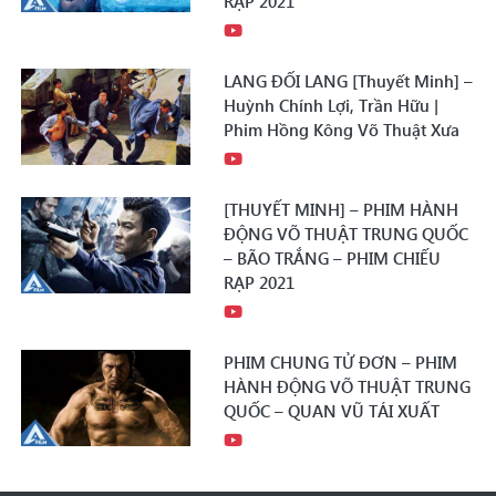
RẠP 2021
LANG ĐỐI LANG [Thuyết Minh] –
Huỳnh Chính Lợi, Trần Hữu |
Phim Hồng Kông Võ Thuật Xưa
[THUYẾT MINH] – PHIM HÀNH
ĐỘNG VÕ THUẬT TRUNG QUỐC
– BÃO TRẮNG – PHIM CHIẾU
RẠP 2021
PHIM CHUNG TỬ ĐƠN – PHIM
HÀNH ĐỘNG VÕ THUẬT TRUNG
QUỐC – QUAN VŨ TÁI XUẤT