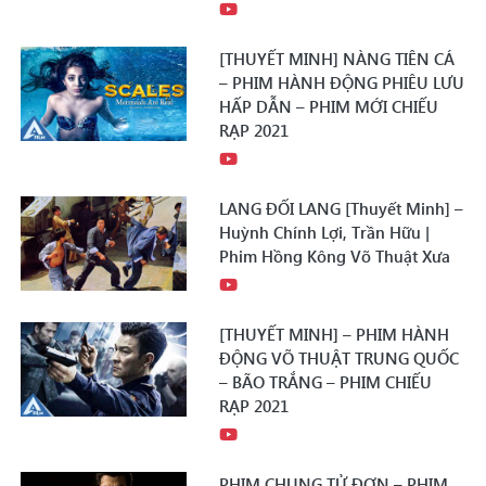
[THUYẾT MINH] NÀNG TIÊN CÁ
– PHIM HÀNH ĐỘNG PHIÊU LƯU
HẤP DẪN – PHIM MỚI CHIẾU
RẠP 2021
LANG ĐỐI LANG [Thuyết Minh] –
Huỳnh Chính Lợi, Trần Hữu |
Phim Hồng Kông Võ Thuật Xưa
[THUYẾT MINH] – PHIM HÀNH
ĐỘNG VÕ THUẬT TRUNG QUỐC
– BÃO TRẮNG – PHIM CHIẾU
RẠP 2021
PHIM CHUNG TỬ ĐƠN – PHIM