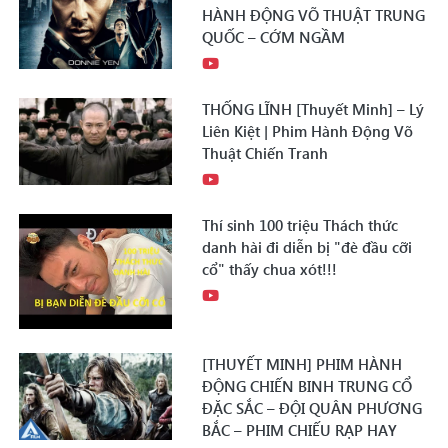
HÀNH ĐỘNG VÕ THUẬT TRUNG
QUỐC – CỚM NGẦM
THỐNG LĨNH [Thuyết Minh] – Lý
Liên Kiệt | Phim Hành Động Võ
Thuật Chiến Tranh
Thí sinh 100 triệu Thách thức
danh hài đi diễn bị "đè đầu cỡi
cổ" thấy chua xót!!!
[THUYẾT MINH] PHIM HÀNH
ĐỘNG CHIẾN BINH TRUNG CỔ
ĐẶC SẮC – ĐỘI QUÂN PHƯƠNG
BẮC – PHIM CHIẾU RẠP HAY