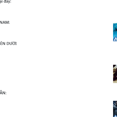
i đây:
 NAM:
BÊN DƯỚI
ẪN: