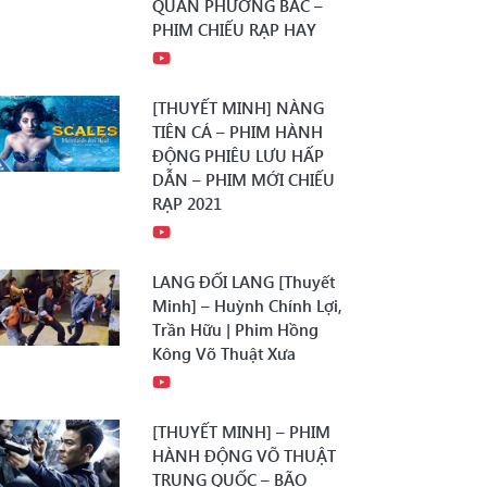
QUÂN PHƯƠNG BẮC –
PHIM CHIẾU RẠP HAY
[THUYẾT MINH] NÀNG
TIÊN CÁ – PHIM HÀNH
ĐỘNG PHIÊU LƯU HẤP
DẪN – PHIM MỚI CHIẾU
RẠP 2021
LANG ĐỐI LANG [Thuyết
Minh] – Huỳnh Chính Lợi,
Trần Hữu | Phim Hồng
Kông Võ Thuật Xưa
[THUYẾT MINH] – PHIM
HÀNH ĐỘNG VÕ THUẬT
TRUNG QUỐC – BÃO