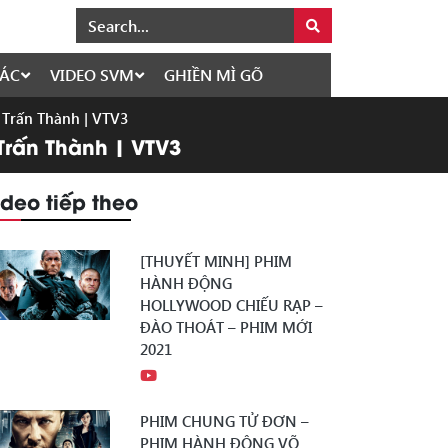
ÁC
VIDEO SVM
GHIỀN MÌ GÕ
C Trấn Thành | VTV3
 Trấn Thành | VTV3
ideo tiếp theo
[THUYẾT MINH] PHIM
HÀNH ĐỘNG
HOLLYWOOD CHIẾU RẠP –
ĐÀO THOÁT – PHIM MỚI
2021
PHIM CHUNG TỬ ĐƠN –
PHIM HÀNH ĐỘNG VÕ