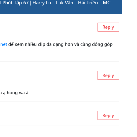
Phút Tập 67 | Harry Lu – Luk Vân – Hải Triều – MC
Reply
.net
để xem nhiều clip đa dạng hơn và cùng đóng góp
Reply
a ạ hong wa à
Reply