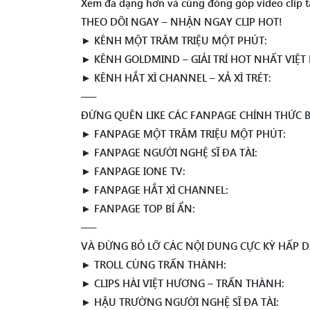
Xem đa dạng hơn và cùng đóng góp video clip tạ
THEO DÕI NGAY – NHẬN NGAY CLIP HOT!
► KÊNH MỘT TRĂM TRIỆU MỘT PHÚT:
► KÊNH GOLDMIND – GIẢI TRÍ HOT NHẤT VIỆT
► KÊNH HẮT XÌ CHANNEL – XẢ XÌ TRÉT:
—–
ĐỪNG QUÊN LIKE CÁC FANPAGE CHÍNH THỨC 
► FANPAGE MỘT TRĂM TRIỆU MỘT PHÚT:
► FANPAGE NGƯỜI NGHỆ SĨ ĐA TÀI:
► FANPAGE IONE TV:
► FANPAGE HẮT XÌ CHANNEL:
► FANPAGE TOP BÍ ẨN:
—–
VÀ ĐỪNG BỎ LỠ CÁC NỘI DUNG CỰC KỲ HẤP D
► TROLL CÙNG TRẤN THÀNH:
► CLIPS HÀI VIỆT HƯƠNG – TRẤN THÀNH:
► HẬU TRƯỜNG NGƯỜI NGHỆ SĨ ĐA TÀI: