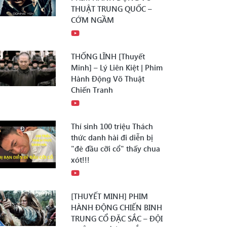
THUẬT TRUNG QUỐC –
CỚM NGẦM
THỐNG LĨNH [Thuyết
Minh] – Lý Liên Kiệt | Phim
Hành Động Võ Thuật
Chiến Tranh
Thí sinh 100 triệu Thách
thức danh hài đi diễn bị
"đè đầu cỡi cổ" thấy chua
xót!!!
[THUYẾT MINH] PHIM
HÀNH ĐỘNG CHIẾN BINH
TRUNG CỔ ĐẶC SẮC – ĐỘI