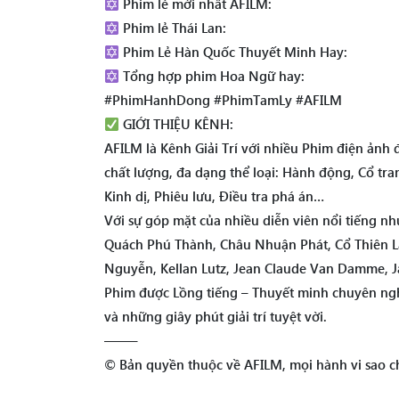
Phim lẻ mới nhất AFILM:
Phim lẻ Thái Lan:
Phim Lẻ Hàn Quốc Thuyết Minh Hay:
Tổng hợp phim Hoa Ngữ hay:
#PhimHanhDong #PhimTamLy #AFILM
GIỚI THIỆU KÊNH:
AFILM là Kênh Giải Trí với nhiều Phim điện ảnh
chất lượng, đa dạng thể loại: Hành động, Cổ tra
Kinh dị, Phiêu lưu, Điều tra phá án…
Với sự góp mặt của nhiều diễn viên nổi tiếng 
Quách Phú Thành, Châu Nhuận Phát, Cổ Thiên Lạ
Nguyễn, Kellan Lutz, Jean Claude Van Damme, Ja
Phim được Lồng tiếng – Thuyết minh chuyên ngh
và những giây phút giải trí tuyệt vời.
——–
© Bản quyền thuộc về AFILM, mọi hành vi sao ch