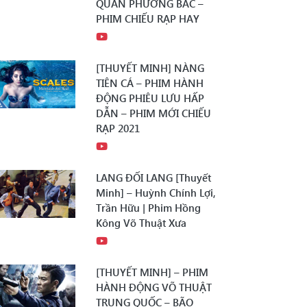
QUÂN PHƯƠNG BẮC –
PHIM CHIẾU RẠP HAY
[THUYẾT MINH] NÀNG
TIÊN CÁ – PHIM HÀNH
ĐỘNG PHIÊU LƯU HẤP
DẪN – PHIM MỚI CHIẾU
RẠP 2021
LANG ĐỐI LANG [Thuyết
Minh] – Huỳnh Chính Lợi,
Trần Hữu | Phim Hồng
Kông Võ Thuật Xưa
[THUYẾT MINH] – PHIM
HÀNH ĐỘNG VÕ THUẬT
TRUNG QUỐC – BÃO