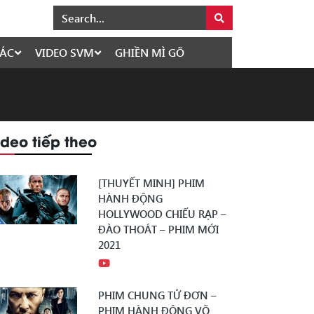
ÁC
VIDEO SVM
GHIỀN MÌ GÕ
ideo tiếp theo
[THUYẾT MINH] PHIM
HÀNH ĐỘNG
HOLLYWOOD CHIẾU RẠP –
ĐÀO THOÁT – PHIM MỚI
2021
PHIM CHUNG TỬ ĐƠN –
PHIM HÀNH ĐỘNG VÕ