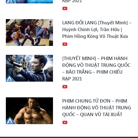
RẠP 2021
LANG ĐỐI LANG [Thuyết Minh] –
Huỳnh Chính Lợi, Trần Hữu |
Phim Hồng Kông Võ Thuật Xưa
[THUYẾT MINH] – PHIM HÀNH
ĐỘNG VÕ THUẬT TRUNG QUỐC
– BÃO TRẮNG – PHIM CHIẾU
RẠP 2021
PHIM CHUNG TỬ ĐƠN – PHIM
HÀNH ĐỘNG VÕ THUẬT TRUNG
QUỐC – QUAN VŨ TÁI XUẤT