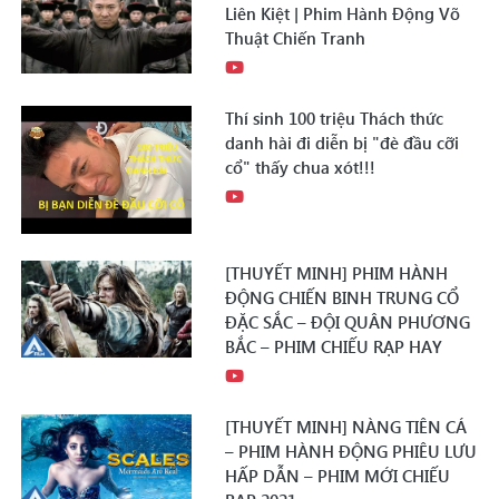
Liên Kiệt | Phim Hành Động Võ
Thuật Chiến Tranh
Thí sinh 100 triệu Thách thức
danh hài đi diễn bị "đè đầu cỡi
cổ" thấy chua xót!!!
[THUYẾT MINH] PHIM HÀNH
ĐỘNG CHIẾN BINH TRUNG CỔ
ĐẶC SẮC – ĐỘI QUÂN PHƯƠNG
BẮC – PHIM CHIẾU RẠP HAY
[THUYẾT MINH] NÀNG TIÊN CÁ
– PHIM HÀNH ĐỘNG PHIÊU LƯU
HẤP DẪN – PHIM MỚI CHIẾU