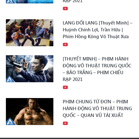
RẠP 2021
LANG ĐỐI LANG [Thuyết Minh] –
Huỳnh Chính Lợi, Trần Hữu |
Phim Hồng Kông Võ Thuật Xưa
[THUYẾT MINH] – PHIM HÀNH
ĐỘNG VÕ THUẬT TRUNG QUỐC
– BÃO TRẮNG – PHIM CHIẾU
RẠP 2021
PHIM CHUNG TỬ ĐƠN – PHIM
HÀNH ĐỘNG VÕ THUẬT TRUNG
QUỐC – QUAN VŨ TÁI XUẤT