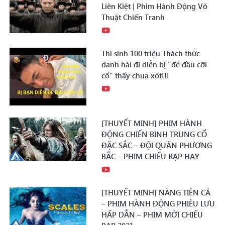
Liên Kiệt | Phim Hành Động Võ
Thuật Chiến Tranh
Thí sinh 100 triệu Thách thức
danh hài đi diễn bị "đè đầu cỡi
cổ" thấy chua xót!!!
[THUYẾT MINH] PHIM HÀNH
ĐỘNG CHIẾN BINH TRUNG CỔ
ĐẶC SẮC – ĐỘI QUÂN PHƯƠNG
BẮC – PHIM CHIẾU RẠP HAY
[THUYẾT MINH] NÀNG TIÊN CÁ
– PHIM HÀNH ĐỘNG PHIÊU LƯU
HẤP DẪN – PHIM MỚI CHIẾU