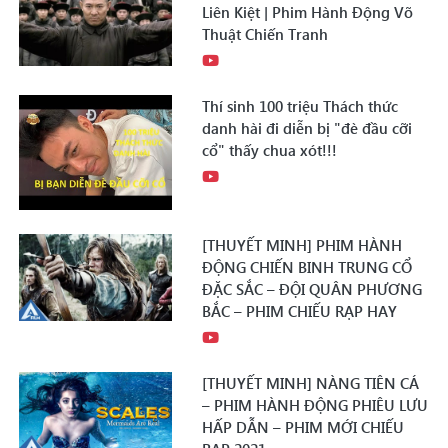
Liên Kiệt | Phim Hành Động Võ
Thuật Chiến Tranh
Thí sinh 100 triệu Thách thức
danh hài đi diễn bị "đè đầu cỡi
cổ" thấy chua xót!!!
[THUYẾT MINH] PHIM HÀNH
ĐỘNG CHIẾN BINH TRUNG CỔ
ĐẶC SẮC – ĐỘI QUÂN PHƯƠNG
BẮC – PHIM CHIẾU RẠP HAY
[THUYẾT MINH] NÀNG TIÊN CÁ
– PHIM HÀNH ĐỘNG PHIÊU LƯU
HẤP DẪN – PHIM MỚI CHIẾU