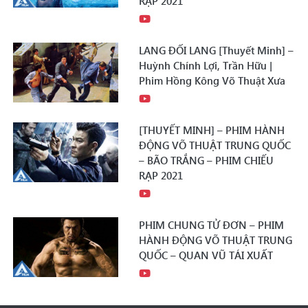
RẠP 2021
LANG ĐỐI LANG [Thuyết Minh] –
Huỳnh Chính Lợi, Trần Hữu |
Phim Hồng Kông Võ Thuật Xưa
[THUYẾT MINH] – PHIM HÀNH
ĐỘNG VÕ THUẬT TRUNG QUỐC
– BÃO TRẮNG – PHIM CHIẾU
RẠP 2021
PHIM CHUNG TỬ ĐƠN – PHIM
HÀNH ĐỘNG VÕ THUẬT TRUNG
QUỐC – QUAN VŨ TÁI XUẤT