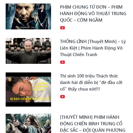
PHIM CHUNG TỬ ĐƠN – PHIM
HÀNH ĐỘNG VÕ THUẬT TRUNG
QUỐC – CỚM NGẦM
THỐNG LĨNH [Thuyết Minh] – Lý
Liên Kiệt | Phim Hành Động Võ
Thuật Chiến Tranh
Thí sinh 100 triệu Thách thức
danh hài đi diễn bị "đè đầu cỡi
cổ" thấy chua xót!!!
[THUYẾT MINH] PHIM HÀNH
ĐỘNG CHIẾN BINH TRUNG CỔ
ĐẶC SẮC – ĐỘI QUÂN PHƯƠNG