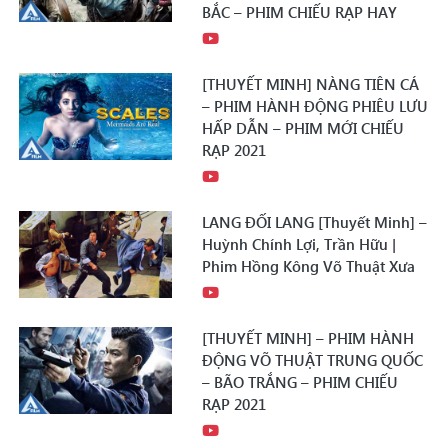
BẮC – PHIM CHIẾU RẠP HAY
[THUYẾT MINH] NÀNG TIÊN CÁ
– PHIM HÀNH ĐỘNG PHIÊU LƯU
HẤP DẪN – PHIM MỚI CHIẾU
RẠP 2021
LANG ĐỐI LANG [Thuyết Minh] –
Huỳnh Chính Lợi, Trần Hữu |
Phim Hồng Kông Võ Thuật Xưa
[THUYẾT MINH] – PHIM HÀNH
ĐỘNG VÕ THUẬT TRUNG QUỐC
– BÃO TRẮNG – PHIM CHIẾU
RẠP 2021