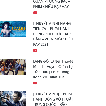
QUÂN PHƯƠNG BẮC –
PHIM CHIẾU RẠP HAY
[THUYẾT MINH] NÀNG
TIÊN CÁ – PHIM HÀNH
ĐỘNG PHIÊU LƯU HẤP
DẪN – PHIM MỚI CHIẾU
RẠP 2021
LANG ĐỐI LANG [Thuyết
Minh] – Huỳnh Chính Lợi,
Trần Hữu | Phim Hồng
Kông Võ Thuật Xưa
[THUYẾT MINH] – PHIM
HÀNH ĐỘNG VÕ THUẬT
TRUNG QUỐC – BÃO