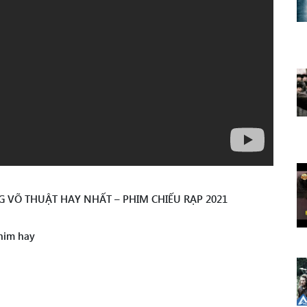
G VÕ THUẬT HAY NHẤT – PHIM CHIẾU RẠP 2021
him hay