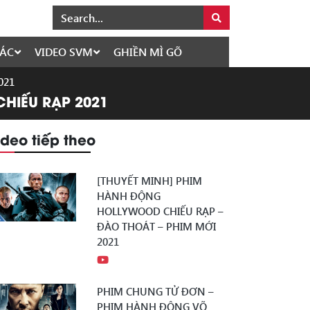
ÁC
VIDEO SVM
GHIỀN MÌ GÕ
021
CHIẾU RẠP 2021
ideo tiếp theo
[THUYẾT MINH] PHIM
HÀNH ĐỘNG
HOLLYWOOD CHIẾU RẠP –
ĐÀO THOÁT – PHIM MỚI
2021
PHIM CHUNG TỬ ĐƠN –
PHIM HÀNH ĐỘNG VÕ