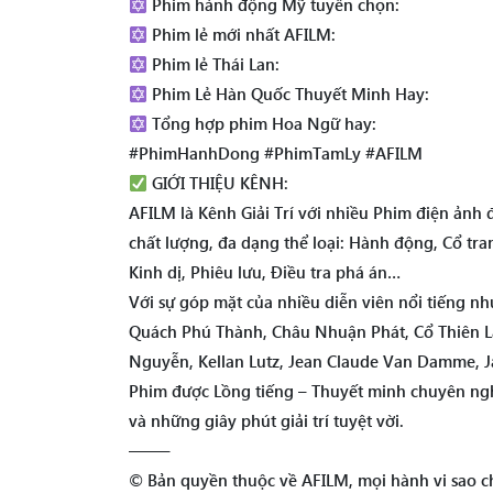
Phim hành động Mỹ tuyển chọn:
Phim lẻ mới nhất AFILM:
Phim lẻ Thái Lan:
Phim Lẻ Hàn Quốc Thuyết Minh Hay:
Tổng hợp phim Hoa Ngữ hay:
#PhimHanhDong #PhimTamLy #AFILM
GIỚI THIỆU KÊNH:
AFILM là Kênh Giải Trí với nhiều Phim điện ảnh
chất lượng, đa dạng thể loại: Hành động, Cổ tra
Kinh dị, Phiêu lưu, Điều tra phá án…
Với sự góp mặt của nhiều diễn viên nổi tiếng 
Quách Phú Thành, Châu Nhuận Phát, Cổ Thiên Lạ
Nguyễn, Kellan Lutz, Jean Claude Van Damme, Ja
Phim được Lồng tiếng – Thuyết minh chuyên ngh
và những giây phút giải trí tuyệt vời.
——–
© Bản quyền thuộc về AFILM, mọi hành vi sao ch