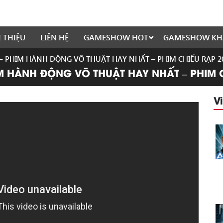
I THIỆU
LIÊN HỆ
GAMESHOW HOT
GAMESHOW KH
 – PHIM HÀNH ĐỘNG VÕ THUẬT HAY NHẤT – PHIM CHIẾU RẠP 2
IM HÀNH ĐỘNG VÕ THUẬT HAY NHẤT – PHIM 
V