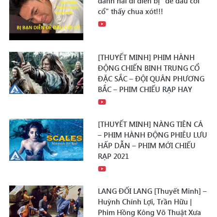
danh hài đi diễn bị "đè đầu cỡi
cổ" thấy chua xót!!!
[THUYẾT MINH] PHIM HÀNH
ĐỘNG CHIẾN BINH TRUNG CỔ
ĐẶC SẮC – ĐỘI QUÂN PHƯƠNG
BẮC – PHIM CHIẾU RẠP HAY
[THUYẾT MINH] NÀNG TIÊN CÁ
– PHIM HÀNH ĐỘNG PHIÊU LƯU
HẤP DẪN – PHIM MỚI CHIẾU
RẠP 2021
LANG ĐỐI LANG [Thuyết Minh] –
Huỳnh Chính Lợi, Trần Hữu |
Phim Hồng Kông Võ Thuật Xưa