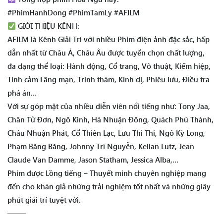
#PhimHanhDong #PhimTamLy #AFILM
GIỚI THIỆU KÊNH:
AFILM là Kênh Giải Trí với nhiều Phim điện ảnh đặc sắc, hấp
dẫn nhất từ Châu Á, Châu Âu được tuyển chọn chất lượng,
đa dạng thể loại: Hành động, Cổ trang, Võ thuật, Kiếm hiệp,
Tình cảm Lãng mạn, Trinh thám, Kinh dị, Phiêu lưu, Điều tra
phá án…
Với sự góp mặt của nhiều diễn viên nổi tiếng như: Tony Jaa,
Chân Tử Đơn, Ngô Kinh, Hà Nhuận Đông, Quách Phú Thành,
Châu Nhuận Phát, Cổ Thiên Lạc, Lưu Thi Thi, Ngô Kỳ Long,
Phạm Băng Băng, Johnny Trí Nguyễn, Kellan Lutz, Jean
Claude Van Damme, Jason Statham, Jessica Alba,…
Phim được Lồng tiếng – Thuyết minh chuyên nghiệp mang
đến cho khán giả những trải nghiệm tốt nhất và những giây
phút giải trí tuyệt vời.
——–