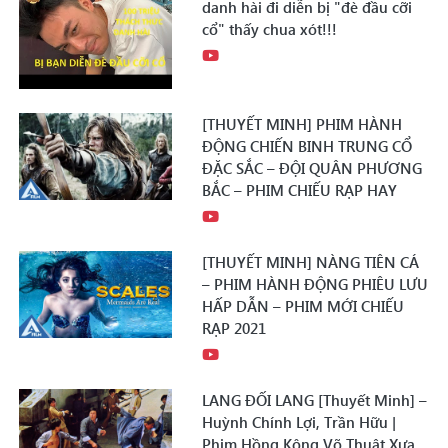
danh hài đi diễn bị "đè đầu cỡi
cổ" thấy chua xót!!!
[THUYẾT MINH] PHIM HÀNH
ĐỘNG CHIẾN BINH TRUNG CỔ
ĐẶC SẮC – ĐỘI QUÂN PHƯƠNG
BẮC – PHIM CHIẾU RẠP HAY
[THUYẾT MINH] NÀNG TIÊN CÁ
– PHIM HÀNH ĐỘNG PHIÊU LƯU
HẤP DẪN – PHIM MỚI CHIẾU
RẠP 2021
LANG ĐỐI LANG [Thuyết Minh] –
Huỳnh Chính Lợi, Trần Hữu |
Phim Hồng Kông Võ Thuật Xưa