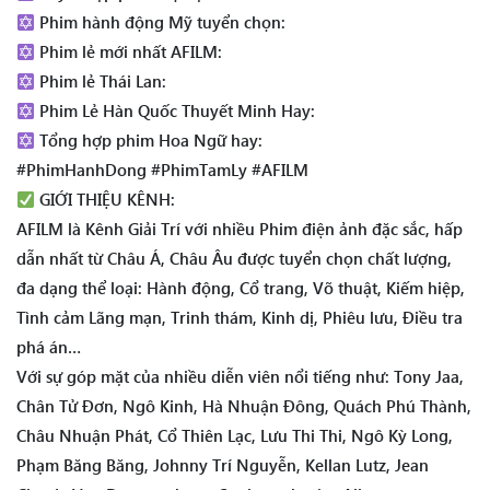
Phim hành động Mỹ tuyển chọn:
Phim lẻ mới nhất AFILM:
Phim lẻ Thái Lan:
Phim Lẻ Hàn Quốc Thuyết Minh Hay:
Tổng hợp phim Hoa Ngữ hay:
#PhimHanhDong #PhimTamLy #AFILM
GIỚI THIỆU KÊNH:
AFILM là Kênh Giải Trí với nhiều Phim điện ảnh đặc sắc, hấp
dẫn nhất từ Châu Á, Châu Âu được tuyển chọn chất lượng,
đa dạng thể loại: Hành động, Cổ trang, Võ thuật, Kiếm hiệp,
Tình cảm Lãng mạn, Trinh thám, Kinh dị, Phiêu lưu, Điều tra
phá án…
Với sự góp mặt của nhiều diễn viên nổi tiếng như: Tony Jaa,
Chân Tử Đơn, Ngô Kinh, Hà Nhuận Đông, Quách Phú Thành,
Châu Nhuận Phát, Cổ Thiên Lạc, Lưu Thi Thi, Ngô Kỳ Long,
Phạm Băng Băng, Johnny Trí Nguyễn, Kellan Lutz, Jean