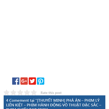
Rate this post
4 Comement tại “[THUYẾT MINH] PHÁ ÁN – PHIM LÝ
LIÊN KIỆT – PHIM HÀNH ĐỘNG VÕ THUẬT ĐẶC SẮC –