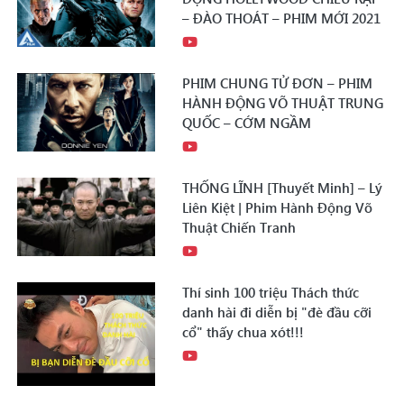
– ĐÀO THOÁT – PHIM MỚI 2021
PHIM CHUNG TỬ ĐƠN – PHIM
HÀNH ĐỘNG VÕ THUẬT TRUNG
QUỐC – CỚM NGẦM
THỐNG LĨNH [Thuyết Minh] – Lý
Liên Kiệt | Phim Hành Động Võ
Thuật Chiến Tranh
Thí sinh 100 triệu Thách thức
danh hài đi diễn bị "đè đầu cỡi
cổ" thấy chua xót!!!