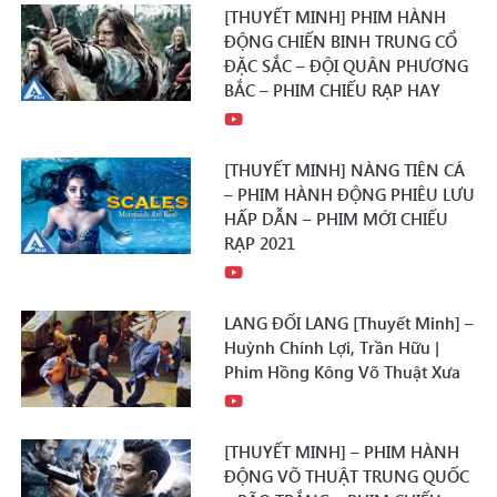
[THUYẾT MINH] PHIM HÀNH
ĐỘNG CHIẾN BINH TRUNG CỔ
ĐẶC SẮC – ĐỘI QUÂN PHƯƠNG
BẮC – PHIM CHIẾU RẠP HAY
[THUYẾT MINH] NÀNG TIÊN CÁ
– PHIM HÀNH ĐỘNG PHIÊU LƯU
HẤP DẪN – PHIM MỚI CHIẾU
RẠP 2021
LANG ĐỐI LANG [Thuyết Minh] –
Huỳnh Chính Lợi, Trần Hữu |
Phim Hồng Kông Võ Thuật Xưa
[THUYẾT MINH] – PHIM HÀNH
ĐỘNG VÕ THUẬT TRUNG QUỐC