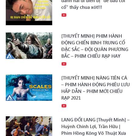
danh hài đi diễn bị "đè đầu cỡi
cổ" thấy chua xót!!!
[THUYẾT MINH] PHIM HÀNH
ĐỘNG CHIẾN BINH TRUNG CỔ
ĐẶC SẮC – ĐỘI QUÂN PHƯƠNG
BẮC – PHIM CHIẾU RẠP HAY
[THUYẾT MINH] NÀNG TIÊN CÁ
– PHIM HÀNH ĐỘNG PHIÊU LƯU
HẤP DẪN – PHIM MỚI CHIẾU
RẠP 2021
LANG ĐỐI LANG [Thuyết Minh] –
Huỳnh Chính Lợi, Trần Hữu |
Phim Hồng Kông Võ Thuật Xưa