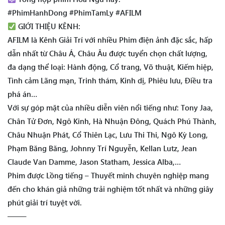
#PhimHanhDong #PhimTamLy #AFILM
GIỚI THIỆU KÊNH:
AFILM là Kênh Giải Trí với nhiều Phim điện ảnh đặc sắc, hấp
dẫn nhất từ Châu Á, Châu Âu được tuyển chọn chất lượng,
đa dạng thể loại: Hành động, Cổ trang, Võ thuật, Kiếm hiệp,
Tình cảm Lãng mạn, Trinh thám, Kinh dị, Phiêu lưu, Điều tra
phá án…
Với sự góp mặt của nhiều diễn viên nổi tiếng như: Tony Jaa,
Chân Tử Đơn, Ngô Kinh, Hà Nhuận Đông, Quách Phú Thành,
Châu Nhuận Phát, Cổ Thiên Lạc, Lưu Thi Thi, Ngô Kỳ Long,
Phạm Băng Băng, Johnny Trí Nguyễn, Kellan Lutz, Jean
Claude Van Damme, Jason Statham, Jessica Alba,…
Phim được Lồng tiếng – Thuyết minh chuyên nghiệp mang
đến cho khán giả những trải nghiệm tốt nhất và những giây
phút giải trí tuyệt vời.
——–