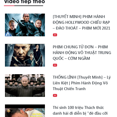
Video tiếp theo
[THUYẾT MINH] PHIM HÀNH
ĐỘNG HOLLYWOOD CHIẾU RẠP
– ĐÀO THOÁT – PHIM MỚI 2021
PHIM CHUNG TỬ ĐƠN – PHIM
HÀNH ĐỘNG VÕ THUẬT TRUNG
QUỐC – CỚM NGẦM
THỐNG LĨNH [Thuyết Minh] – Lý
Liên Kiệt | Phim Hành Động Võ
Thuật Chiến Tranh
Thí sinh 100 triệu Thách thức
danh hài đi diễn bị "đè đầu cỡi