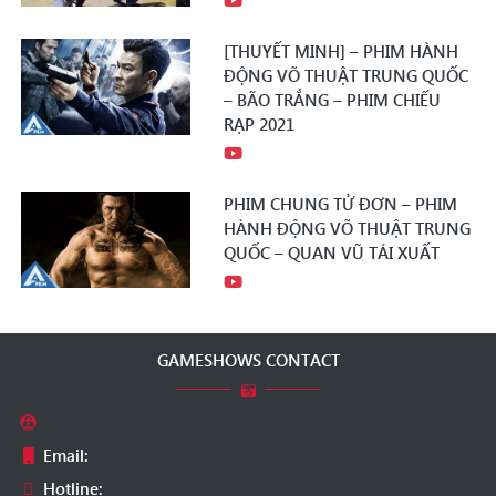
[THUYẾT MINH] – PHIM HÀNH
ĐỘNG VÕ THUẬT TRUNG QUỐC
– BÃO TRẮNG – PHIM CHIẾU
RẠP 2021
PHIM CHUNG TỬ ĐƠN – PHIM
HÀNH ĐỘNG VÕ THUẬT TRUNG
QUỐC – QUAN VŨ TÁI XUẤT
GAMESHOWS CONTACT
Email:
Hotline: