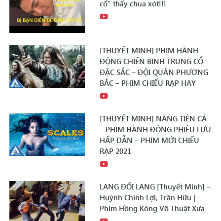
cổ" thấy chua xót!!!
[THUYẾT MINH] PHIM HÀNH
ĐỘNG CHIẾN BINH TRUNG CỔ
ĐẶC SẮC – ĐỘI QUÂN PHƯƠNG
BẮC – PHIM CHIẾU RẠP HAY
[THUYẾT MINH] NÀNG TIÊN CÁ
– PHIM HÀNH ĐỘNG PHIÊU LƯU
HẤP DẪN – PHIM MỚI CHIẾU
RẠP 2021
LANG ĐỐI LANG [Thuyết Minh] –
Huỳnh Chính Lợi, Trần Hữu |
Phim Hồng Kông Võ Thuật Xưa