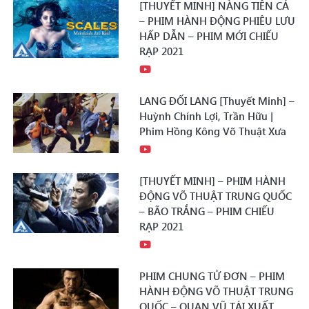
[THUYẾT MINH] NÀNG TIÊN CÁ
– PHIM HÀNH ĐỘNG PHIÊU LƯU
HẤP DẪN – PHIM MỚI CHIẾU
RẠP 2021
LANG ĐỐI LANG [Thuyết Minh] –
Huỳnh Chính Lợi, Trần Hữu |
Phim Hồng Kông Võ Thuật Xưa
[THUYẾT MINH] – PHIM HÀNH
ĐỘNG VÕ THUẬT TRUNG QUỐC
– BÃO TRẮNG – PHIM CHIẾU
RẠP 2021
PHIM CHUNG TỬ ĐƠN – PHIM
HÀNH ĐỘNG VÕ THUẬT TRUNG
QUỐC – QUAN VŨ TÁI XUẤT