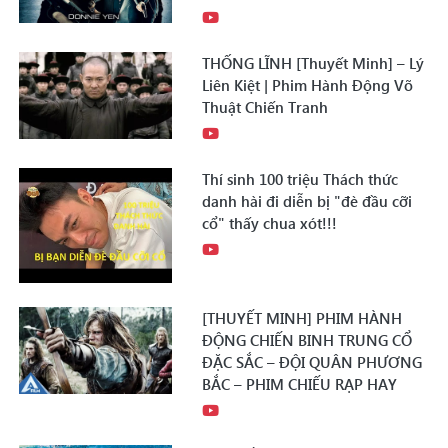
THỐNG LĨNH [Thuyết Minh] – Lý
Liên Kiệt | Phim Hành Động Võ
Thuật Chiến Tranh
Thí sinh 100 triệu Thách thức
danh hài đi diễn bị "đè đầu cỡi
cổ" thấy chua xót!!!
[THUYẾT MINH] PHIM HÀNH
ĐỘNG CHIẾN BINH TRUNG CỔ
ĐẶC SẮC – ĐỘI QUÂN PHƯƠNG
BẮC – PHIM CHIẾU RẠP HAY