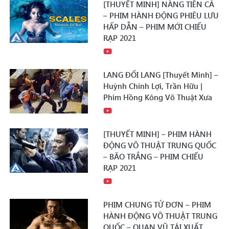
[THUYẾT MINH] NÀNG TIÊN CÁ
– PHIM HÀNH ĐỘNG PHIÊU LƯU
HẤP DẪN – PHIM MỚI CHIẾU
RẠP 2021
LANG ĐỐI LANG [Thuyết Minh] –
Huỳnh Chính Lợi, Trần Hữu |
Phim Hồng Kông Võ Thuật Xưa
[THUYẾT MINH] – PHIM HÀNH
ĐỘNG VÕ THUẬT TRUNG QUỐC
– BÃO TRẮNG – PHIM CHIẾU
RẠP 2021
PHIM CHUNG TỬ ĐƠN – PHIM
HÀNH ĐỘNG VÕ THUẬT TRUNG
QUỐC – QUAN VŨ TÁI XUẤT