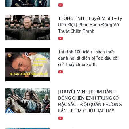
THỐNG LĨNH [Thuyết Minh] – Lý
Liên Kiệt | Phim Hành Động Võ
Thuật Chiến Tranh
Thí sinh 100 triệu Thách thức
danh hài đi diễn bị "đè đầu cỡi
cổ" thấy chua xót!!!
[THUYẾT MINH] PHIM HÀNH
ĐỘNG CHIẾN BINH TRUNG CỔ
ĐẶC SẮC – ĐỘI QUÂN PHƯƠNG
BẮC – PHIM CHIẾU RẠP HAY