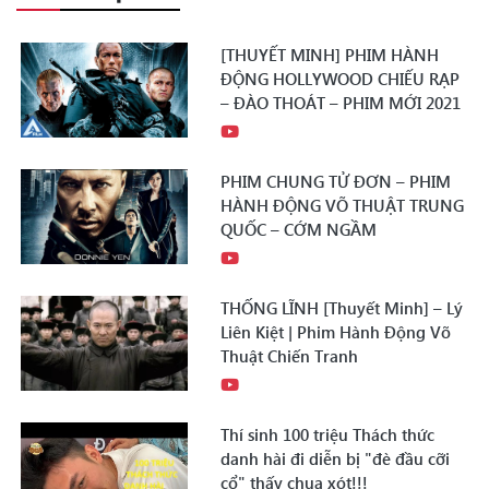
[THUYẾT MINH] PHIM HÀNH
ĐỘNG HOLLYWOOD CHIẾU RẠP
– ĐÀO THOÁT – PHIM MỚI 2021
PHIM CHUNG TỬ ĐƠN – PHIM
HÀNH ĐỘNG VÕ THUẬT TRUNG
QUỐC – CỚM NGẦM
THỐNG LĨNH [Thuyết Minh] – Lý
Liên Kiệt | Phim Hành Động Võ
Thuật Chiến Tranh
Thí sinh 100 triệu Thách thức
danh hài đi diễn bị "đè đầu cỡi
cổ" thấy chua xót!!!