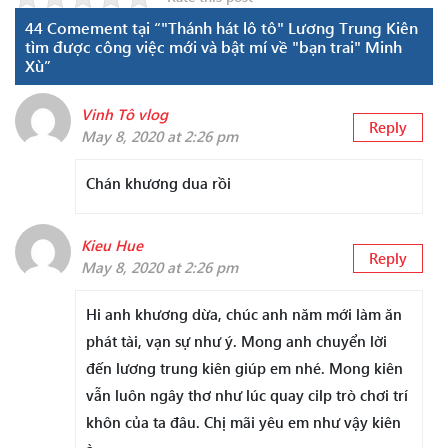
44 Comement tại “"Thánh hát lô tô" Lương Trung Kiên
tìm được công việc mới và bật mí về "bạn trai" Minh
Xù”
Vinh Tô vlog
Reply
May 8, 2020 at 2:26 pm
Chán khương dua rồi
Kieu Hue
Reply
May 8, 2020 at 2:26 pm
Hi anh khương dừa, chúc anh năm mới làm ăn
phát tài, vạn sự như ý. Mong anh chuyển lời
đến lương trung kiên giúp em nhé. Mong kiên
vẫn luôn ngây thơ như lúc quay cilp trò chơi trí
khôn của ta đâu. Chị mãi yêu em như vậy kiên