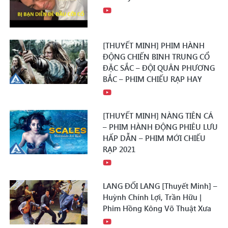
[THUYẾT MINH] PHIM HÀNH
ĐỘNG CHIẾN BINH TRUNG CỔ
ĐẶC SẮC – ĐỘI QUÂN PHƯƠNG
BẮC – PHIM CHIẾU RẠP HAY
[THUYẾT MINH] NÀNG TIÊN CÁ
– PHIM HÀNH ĐỘNG PHIÊU LƯU
HẤP DẪN – PHIM MỚI CHIẾU
RẠP 2021
LANG ĐỐI LANG [Thuyết Minh] –
Huỳnh Chính Lợi, Trần Hữu |
Phim Hồng Kông Võ Thuật Xưa