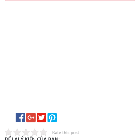
Rate this post
ĐỂ LẠI Ý KIẾN CỦA BẠN: