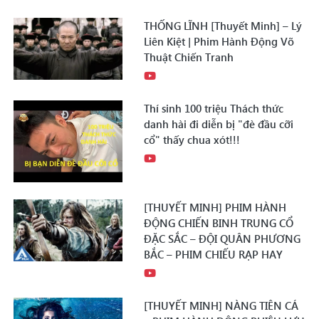
THỐNG LĨNH [Thuyết Minh] – Lý
Liên Kiệt | Phim Hành Động Võ
Thuật Chiến Tranh
Thí sinh 100 triệu Thách thức
danh hài đi diễn bị "đè đầu cỡi
cổ" thấy chua xót!!!
[THUYẾT MINH] PHIM HÀNH
ĐỘNG CHIẾN BINH TRUNG CỔ
ĐẶC SẮC – ĐỘI QUÂN PHƯƠNG
BẮC – PHIM CHIẾU RẠP HAY
[THUYẾT MINH] NÀNG TIÊN CÁ