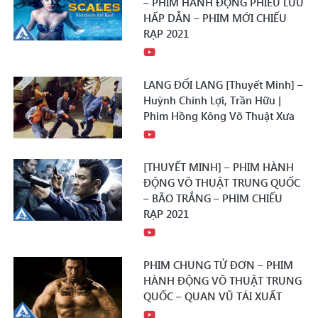
– PHIM HÀNH ĐỘNG PHIÊU LƯU
HẤP DẪN – PHIM MỚI CHIẾU
RẠP 2021
LANG ĐỐI LANG [Thuyết Minh] –
Huỳnh Chính Lợi, Trần Hữu |
Phim Hồng Kông Võ Thuật Xưa
[THUYẾT MINH] – PHIM HÀNH
ĐỘNG VÕ THUẬT TRUNG QUỐC
– BÃO TRẮNG – PHIM CHIẾU
RẠP 2021
PHIM CHUNG TỬ ĐƠN – PHIM
HÀNH ĐỘNG VÕ THUẬT TRUNG
QUỐC – QUAN VŨ TÁI XUẤT