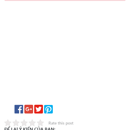
Rate this post
ĐỂ LẠI Ý KIẾN CỦA BẠN: