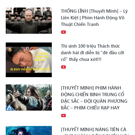
THỐNG LĨNH [Thuyết Minh] – Lý
Liên Kiệt | Phim Hành Động Võ
Thuật Chiến Tranh
Thí sinh 100 triệu Thách thức
danh hài đi diễn bị "đè đầu cỡi
cổ" thấy chua xót!!!
[THUYẾT MINH] PHIM HÀNH
ĐỘNG CHIẾN BINH TRUNG CỔ
ĐẶC SẮC – ĐỘI QUÂN PHƯƠNG
BẮC – PHIM CHIẾU RẠP HAY
[THUYẾT MINH] NÀNG TIÊN CÁ