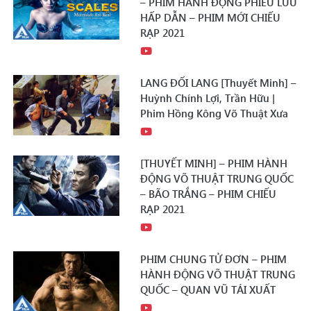
– PHIM HÀNH ĐỘNG PHIÊU LƯU
HẤP DẪN – PHIM MỚI CHIẾU
RẠP 2021
LANG ĐỐI LANG [Thuyết Minh] –
Huỳnh Chính Lợi, Trần Hữu |
Phim Hồng Kông Võ Thuật Xưa
[THUYẾT MINH] – PHIM HÀNH
ĐỘNG VÕ THUẬT TRUNG QUỐC
– BÃO TRẮNG – PHIM CHIẾU
RẠP 2021
PHIM CHUNG TỬ ĐƠN – PHIM
HÀNH ĐỘNG VÕ THUẬT TRUNG
QUỐC – QUAN VŨ TÁI XUẤT