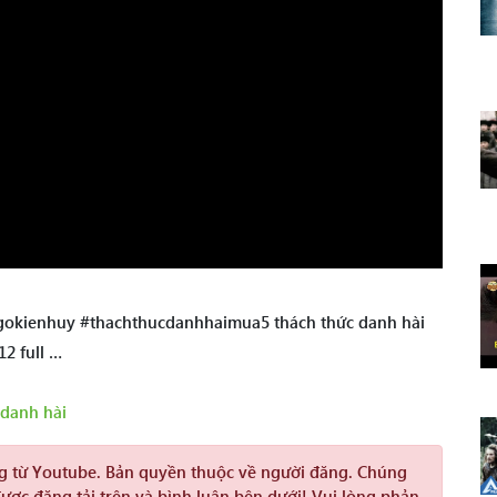
gokienhuy #thachthucdanhhaimua5 thách thức danh hài
12 full …
 danh hài
ng từ Youtube. Bản quyền thuộc về người đăng. Chúng
được đăng tải trên và bình luận bên dưới! Vui lòng phản