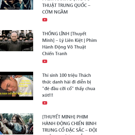
THUẬT TRUNG QUỐC –
CỚM NGẦM
THỐNG LĨNH [Thuyết
Minh] – Lý Liên Kiệt | Phim
Hành Động Võ Thuật
Chiến Tranh
Thí sinh 100 triệu Thách
thức danh hài đi diễn bị
"đè đầu cỡi cổ" thấy chua
xót!!!
[THUYẾT MINH] PHIM
HÀNH ĐỘNG CHIẾN BINH
TRUNG CỔ ĐẶC SẮC – ĐỘI