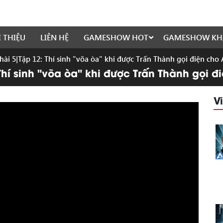
I THIỆU
LIÊN HỆ
GAMESHOW HOT
GAMESHOW KH
hài 5|Tập 12: Thí sinh "võa òa" khi được Trấn Thành gọi điện cho
Thí sinh "võa òa" khi được Trấn Thành gọi 
V