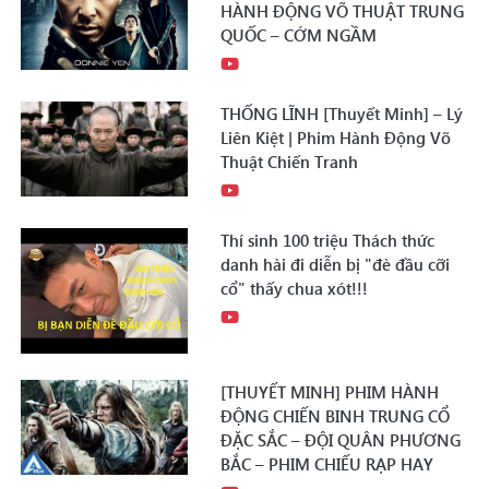
HÀNH ĐỘNG VÕ THUẬT TRUNG
QUỐC – CỚM NGẦM
THỐNG LĨNH [Thuyết Minh] – Lý
Liên Kiệt | Phim Hành Động Võ
Thuật Chiến Tranh
Thí sinh 100 triệu Thách thức
danh hài đi diễn bị "đè đầu cỡi
cổ" thấy chua xót!!!
[THUYẾT MINH] PHIM HÀNH
ĐỘNG CHIẾN BINH TRUNG CỔ
ĐẶC SẮC – ĐỘI QUÂN PHƯƠNG
BẮC – PHIM CHIẾU RẠP HAY