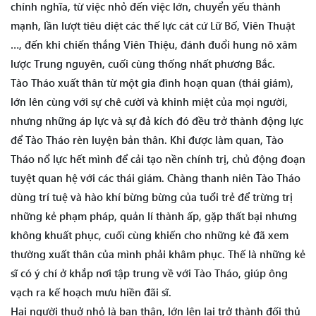
chính nghĩa, từ việc nhỏ đến việc lớn, chuyển yếu thành
mạnh, lần lượt tiêu diệt các thế lực cát cứ Lữ Bố, Viên Thuật
…, đến khi chiến thắng Viên Thiệu, đánh đuổi hung nô xâm
lược Trung nguyên, cuối cùng thống nhất phương Bắc.
Tào Tháo xuất thân từ một gia đình hoạn quan (thái giám),
lớn lên cùng với sự chê cười và khinh miệt của mọi người,
nhưng những áp lực và sự đả kích đó đều trở thành động lực
để Tào Tháo rèn luyện bản thân. Khi được làm quan, Tào
Tháo nổ lực hết mình để cải tạo nền chính trị, chủ động đoạn
tuyệt quan hệ với các thái giám. Chàng thanh niên Tào Tháo
dùng trí tuệ và hào khí bừng bừng của tuổi trẻ để trừng trị
những kẻ phạm pháp, quản lí thành ấp, gặp thất bại nhưng
không khuất phục, cuối cùng khiến cho những kẻ đã xem
thường xuất thân của mình phải khâm phục. Thế là những kẻ
sĩ có ý chí ở khắp nơi tập trung về với Tào Tháo, giúp ông
vạch ra kế hoạch mưu hiền đãi sĩ.
Hai người thuở nhỏ là bạn thân, lớn lên lại trở thành đối thủ