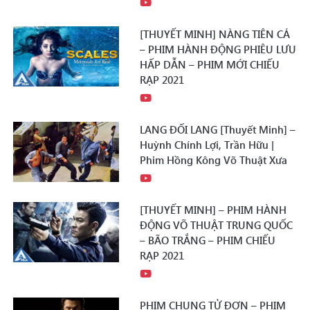
[THUYẾT MINH] NÀNG TIÊN CÁ
– PHIM HÀNH ĐỘNG PHIÊU LƯU
HẤP DẪN – PHIM MỚI CHIẾU
RẠP 2021
LANG ĐỐI LANG [Thuyết Minh] –
Huỳnh Chính Lợi, Trần Hữu |
Phim Hồng Kông Võ Thuật Xưa
[THUYẾT MINH] – PHIM HÀNH
ĐỘNG VÕ THUẬT TRUNG QUỐC
– BÃO TRẮNG – PHIM CHIẾU
RẠP 2021
PHIM CHUNG TỬ ĐƠN – PHIM