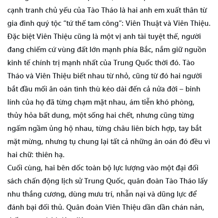
cạnh tranh chủ yếu của Tào Tháo là hai anh em xuất thân từ
gia đình quý tộc “tứ thế tam công”: Viên Thuật và Viên Thiệu.
Đặc biệt Viên Thiệu cũng là một vị anh tài tuyệt thế, người
đang chiếm cứ vùng đất lớn mạnh phía Bắc, nắm giữ nguồn
kinh tế chính trị mạnh nhất của Trung Quốc thời đó. Tào
Tháo và Viên Thiệu biết nhau từ nhỏ, cũng từ đó hai người
bắt đầu mối ân oán tình thù kéo dài đến cả nửa đời – binh
lính của họ đã từng chạm mặt nhau, ám tiễn khó phòng,
thủy hỏa bất dung, một sống hai chết, nhưng cũng từng
ngấm ngầm ủng hộ nhau, từng châu liên bích hợp, tay bắt
mặt mừng, nhưng tụ chung lại tất cả những ân oán đó đều vì
hai chữ: thiên hạ.
Cuối cùng, hai bên dốc toàn bộ lực lượng vào một đại đối
sách chấn động lịch sử Trung Quốc, quân đoàn Tào Tháo lấy
nhu thắng cương, dùng mưu trí, nhẫn nại và dũng lực để
đánh bại đối thủ. Quân đoàn Viên Thiệu dần dần chán nản,