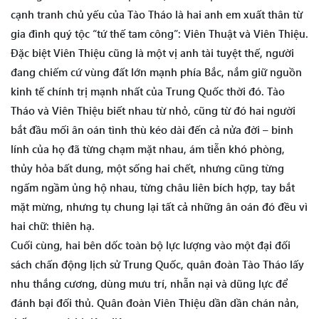
cạnh tranh chủ yếu của Tào Tháo là hai anh em xuất thân từ
gia đình quý tộc “tứ thế tam công”: Viên Thuật và Viên Thiệu.
Đặc biệt Viên Thiệu cũng là một vị anh tài tuyệt thế, người
đang chiếm cứ vùng đất lớn mạnh phía Bắc, nắm giữ nguồn
kinh tế chính trị mạnh nhất của Trung Quốc thời đó. Tào
Tháo và Viên Thiệu biết nhau từ nhỏ, cũng từ đó hai người
bắt đầu mối ân oán tình thù kéo dài đến cả nửa đời – binh
lính của họ đã từng chạm mặt nhau, ám tiễn khó phòng,
thủy hỏa bất dung, một sống hai chết, nhưng cũng từng
ngấm ngầm ủng hộ nhau, từng châu liên bích hợp, tay bắt
mặt mừng, nhưng tụ chung lại tất cả những ân oán đó đều vì
hai chữ: thiên hạ.
Cuối cùng, hai bên dốc toàn bộ lực lượng vào một đại đối
sách chấn động lịch sử Trung Quốc, quân đoàn Tào Tháo lấy
nhu thắng cương, dùng mưu trí, nhẫn nại và dũng lực để
đánh bại đối thủ. Quân đoàn Viên Thiệu dần dần chán nản,