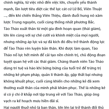
chính nghĩa, từ việc nhỏ đến việc lớn, chuyển yếu thành
mạnh, lần lượt tiêu diệt các thế lực cát cứ Lữ Bố, Viên Thuật
…, đến khi chiến thắng Viên Thiệu, đánh đuổi hung nô xâm
lược Trung nguyên, cuối cùng thống nhất phương Bắc.
Tào Tháo xuất thân từ một gia đình hoạn quan (thái giám),
lớn lên cùng với sự chê cười và khinh miệt của mọi người,
nhưng những áp lực và sự đả kích đó đều trở thành động lực
để Tào Tháo rèn luyện bản thân. Khi được làm quan, Tào
Tháo nổ lực hết mình để cải tạo nền chính trị, chủ động đoạn
tuyệt quan hệ với các thái giám. Chàng thanh niên Tào Tháo
dùng trí tuệ và hào khí bừng bừng của tuổi trẻ để trừng trị
những kẻ phạm pháp, quản lí thành ấp, gặp thất bại nhưng
không khuất phục, cuối cùng khiến cho những kẻ đã xem
thường xuất thân của mình phải khâm phục. Thế là những kẻ
sĩ có ý chí ở khắp nơi tập trung về với Tào Tháo, giúp ông
vạch ra kế hoạch mưu hiền đãi sĩ.
Hai người thuở nhỏ là bạn thân, lớn lên lại trở thành đối thủ