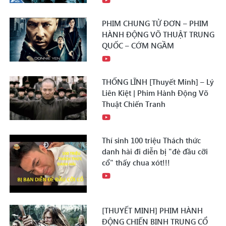
PHIM CHUNG TỬ ĐƠN – PHIM
HÀNH ĐỘNG VÕ THUẬT TRUNG
QUỐC – CỚM NGẦM
THỐNG LĨNH [Thuyết Minh] – Lý
Liên Kiệt | Phim Hành Động Võ
Thuật Chiến Tranh
Thí sinh 100 triệu Thách thức
danh hài đi diễn bị "đè đầu cỡi
cổ" thấy chua xót!!!
[THUYẾT MINH] PHIM HÀNH
ĐỘNG CHIẾN BINH TRUNG CỔ