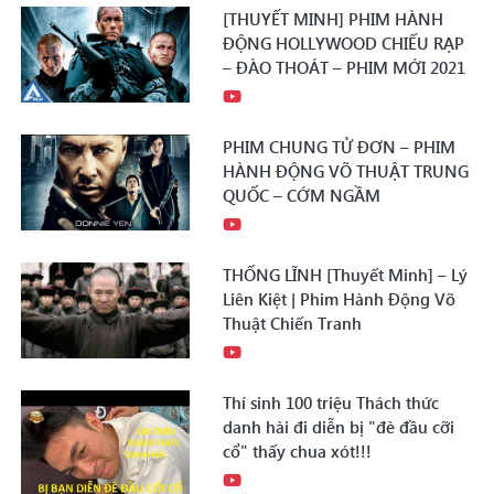
[THUYẾT MINH] PHIM HÀNH
ĐỘNG HOLLYWOOD CHIẾU RẠP
– ĐÀO THOÁT – PHIM MỚI 2021
PHIM CHUNG TỬ ĐƠN – PHIM
HÀNH ĐỘNG VÕ THUẬT TRUNG
QUỐC – CỚM NGẦM
THỐNG LĨNH [Thuyết Minh] – Lý
Liên Kiệt | Phim Hành Động Võ
Thuật Chiến Tranh
Thí sinh 100 triệu Thách thức
danh hài đi diễn bị "đè đầu cỡi
cổ" thấy chua xót!!!