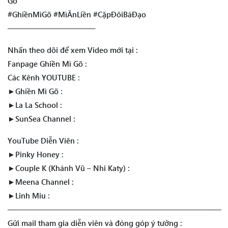
Gõ
#GhiềnMìGõ #MìĂnLiền #CặpĐôiBáĐạo
———————————–
Nhấn theo dõi để xem Video mới tại :
Fanpage Ghiền Mì Gõ :
Các Kênh YOUTUBE :
►Ghiền Mì Gõ :
►La La School :
►SunSea Channel :
YouTube Diễn Viên :
►Pinky Honey :
►Couple K (Khánh Vũ – Nhi Katy) :
►Meena Channel :
►Linh Miu :
————————————————————————————
Gửi mail tham gia diễn viên và đóng góp ý tưởng :