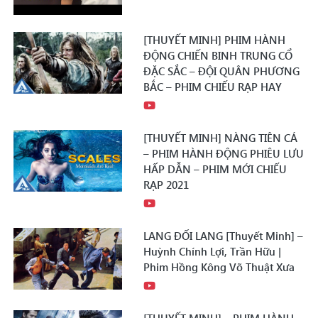
[THUYẾT MINH] PHIM HÀNH
ĐỘNG CHIẾN BINH TRUNG CỔ
ĐẶC SẮC – ĐỘI QUÂN PHƯƠNG
BẮC – PHIM CHIẾU RẠP HAY
[THUYẾT MINH] NÀNG TIÊN CÁ
– PHIM HÀNH ĐỘNG PHIÊU LƯU
HẤP DẪN – PHIM MỚI CHIẾU
RẠP 2021
LANG ĐỐI LANG [Thuyết Minh] –
Huỳnh Chính Lợi, Trần Hữu |
Phim Hồng Kông Võ Thuật Xưa