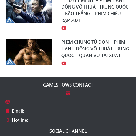
[THUYẾT MINH] – PHIM HÀNH
ĐỘNG VÕ THUẬT TRUNG QUỐC
– BÃO TRẮNG – PHIM CHIẾU
RẠP 2021
PHIM CHUNG TỬ ĐƠN – PHIM
HÀNH ĐỘNG VÕ THUẬT TRUNG
QUỐC – QUAN VŨ TÁI XUẤT
GAMESHOWS CONTACT
Email:
Hotline:
SOCIAL CHANNEL