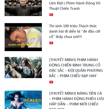
Liên Kiệt | Phim Hành Động Võ
Thuật Chiến Tranh
Thí sinh 100 triệu Thách thức
danh hài đi diễn bị "đè đầu cỡi
cổ" thấy chua xót!!!
[THUYẾT MINH] PHIM HÀNH
ĐỘNG CHIẾN BINH TRUNG CỔ
ĐẶC SẮC – ĐỘI QUÂN PHƯƠNG
BẮC – PHIM CHIẾU RẠP HAY
[THUYẾT MINH] NÀNG TIÊN CÁ
– PHIM HÀNH ĐỘNG PHIÊU LƯU
HẤP DẪN – PHIM MỚI CHIẾU