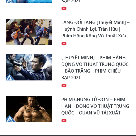
RẠP 2021
LANG ĐỐI LANG [Thuyết Minh] –
Huỳnh Chính Lợi, Trần Hữu |
Phim Hồng Kông Võ Thuật Xưa
[THUYẾT MINH] – PHIM HÀNH
ĐỘNG VÕ THUẬT TRUNG QUỐC
– BÃO TRẮNG – PHIM CHIẾU
RẠP 2021
PHIM CHUNG TỬ ĐƠN – PHIM
HÀNH ĐỘNG VÕ THUẬT TRUNG
QUỐC – QUAN VŨ TÁI XUẤT