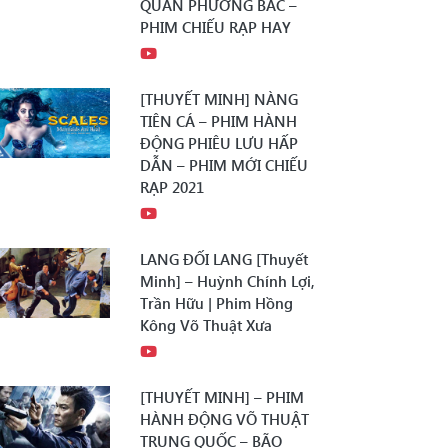
QUÂN PHƯƠNG BẮC –
PHIM CHIẾU RẠP HAY
[THUYẾT MINH] NÀNG
TIÊN CÁ – PHIM HÀNH
ĐỘNG PHIÊU LƯU HẤP
DẪN – PHIM MỚI CHIẾU
RẠP 2021
LANG ĐỐI LANG [Thuyết
Minh] – Huỳnh Chính Lợi,
Trần Hữu | Phim Hồng
Kông Võ Thuật Xưa
[THUYẾT MINH] – PHIM
HÀNH ĐỘNG VÕ THUẬT
TRUNG QUỐC – BÃO