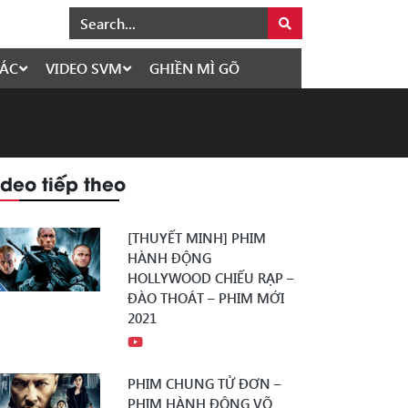
ÁC
VIDEO SVM
GHIỀN MÌ GÕ
ideo tiếp theo
[THUYẾT MINH] PHIM
HÀNH ĐỘNG
HOLLYWOOD CHIẾU RẠP –
ĐÀO THOÁT – PHIM MỚI
2021
PHIM CHUNG TỬ ĐƠN –
PHIM HÀNH ĐỘNG VÕ