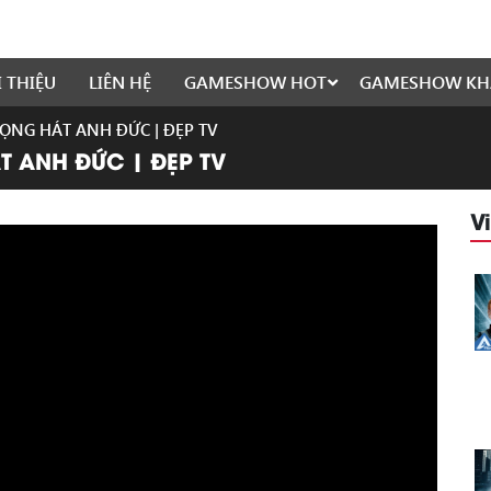
I THIỆU
LIÊN HỆ
GAMESHOW HOT
GAMESHOW KH
IỌNG HÁT ANH ĐỨC | ĐẸP TV
T ANH ĐỨC | ĐẸP TV
V