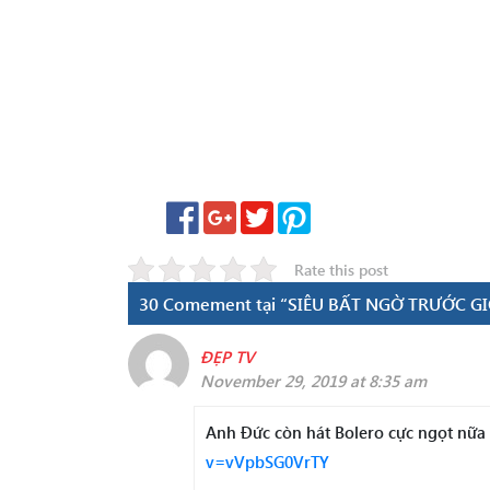
Rate this post
30 Comement tại “SIÊU BẤT NGỜ TRƯỚC G
ĐẸP TV
November 29, 2019 at 8:35 am
Anh Đức còn hát Bolero cực ngọt nữa
v=vVpbSG0VrTY