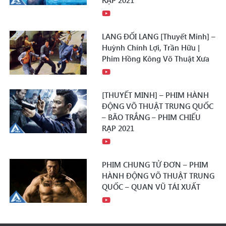
RẠP 2021
LANG ĐỐI LANG [Thuyết Minh] –
Huỳnh Chính Lợi, Trần Hữu |
Phim Hồng Kông Võ Thuật Xưa
[THUYẾT MINH] – PHIM HÀNH
ĐỘNG VÕ THUẬT TRUNG QUỐC
– BÃO TRẮNG – PHIM CHIẾU
RẠP 2021
PHIM CHUNG TỬ ĐƠN – PHIM
HÀNH ĐỘNG VÕ THUẬT TRUNG
QUỐC – QUAN VŨ TÁI XUẤT