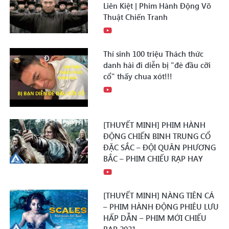
Liên Kiệt | Phim Hành Động Võ
Thuật Chiến Tranh
Thí sinh 100 triệu Thách thức
danh hài đi diễn bị "đè đầu cỡi
cổ" thấy chua xót!!!
[THUYẾT MINH] PHIM HÀNH
ĐỘNG CHIẾN BINH TRUNG CỔ
ĐẶC SẮC – ĐỘI QUÂN PHƯƠNG
BẮC – PHIM CHIẾU RẠP HAY
[THUYẾT MINH] NÀNG TIÊN CÁ
– PHIM HÀNH ĐỘNG PHIÊU LƯU
HẤP DẪN – PHIM MỚI CHIẾU