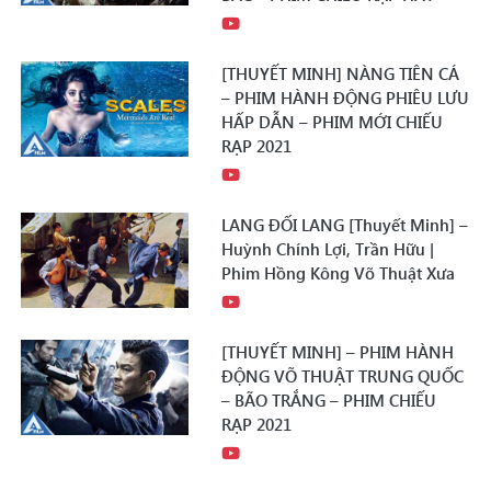
[THUYẾT MINH] NÀNG TIÊN CÁ
– PHIM HÀNH ĐỘNG PHIÊU LƯU
HẤP DẪN – PHIM MỚI CHIẾU
RẠP 2021
LANG ĐỐI LANG [Thuyết Minh] –
Huỳnh Chính Lợi, Trần Hữu |
Phim Hồng Kông Võ Thuật Xưa
[THUYẾT MINH] – PHIM HÀNH
ĐỘNG VÕ THUẬT TRUNG QUỐC
– BÃO TRẮNG – PHIM CHIẾU
RẠP 2021