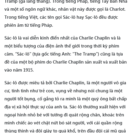
Tramp (gã lang thang). Trong tiếng Pháp, tiếng Tây Ban Nha
và một số ngôn ngữ khác, nhân vật này được gọi là Charlot.
Trong tiếng Việt, các tên gọi Sác-lô hay Sạc-lô đều được
phiên âm từ tiếng Pháp.
Sác-lô là vai diễn kinh điển nhất của Charlie Chaplin và là
một biểu tượng của điện ảnh thế giới trong thời kỳ phim
câm. “Sác-lô” (tựa gốc tiếng Anh: “The Tramp”) cũng là tựa
đề của một bộ phim do Charlie Chaplin sản xuất và xuất bản
vào năm 1915.
Sác-lô được miêu tả bởi Charlie Chaplin, là một người vô gia
cư, tính tình như trẻ con, vụng về nhưng nói chung là một
người tốt bụng, cố gắng tỏ ra mình là một quý ông bất chấp
địa vị xã hội thực sự của anh ta. Sác-lô thường xuất hiện với
ngoại hình nhỏ bé với tướng đi quát rộng chân, khoác trên
mình chiếc áo vét chật nứt bó sát người, với cái quần rộng
thùng thình và đôi giày to quá khổ, trên đầu đội cái mũ quả