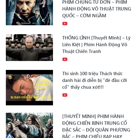
PHIM CHUNG TỬ ĐƠN – PHIM
HÀNH ĐỘNG VÕ THUẬT TRUNG
QUỐC – CỚM NGẦM
THỐNG LĨNH [Thuyết Minh] – Lý
Liên Kiệt | Phim Hành Động Võ
Thuật Chiến Tranh
Thí sinh 100 triệu Thách thức
danh hài đi diễn bị "đè đầu cỡi
cổ" thấy chua xót!!!
[THUYẾT MINH] PHIM HÀNH
ĐỘNG CHIẾN BINH TRUNG CỔ
ĐẶC SẮC – ĐỘI QUÂN PHƯƠNG
BẮC – PHIM CHIẾU RẠP HAY