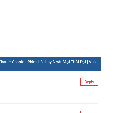
rlie Chapin | Phim Hài Hay Nhất Mọi Thời Đại | Vua
Reply