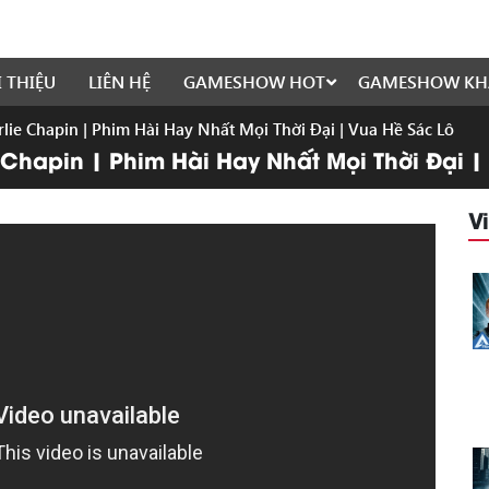
I THIỆU
LIÊN HỆ
GAMESHOW HOT
GAMESHOW KH
ie Chapin | Phim Hài Hay Nhất Mọi Thời Đại | Vua Hề Sác Lô
hapin | Phim Hài Hay Nhất Mọi Thời Đại |
V