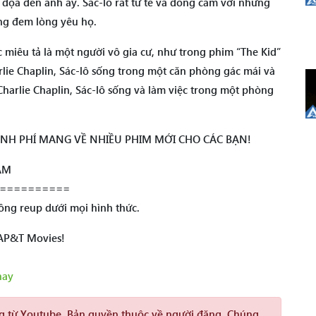
dọa đến anh ấy. Sác-lô rất tử tế và đồng cảm với những
ng đem lòng yêu họ.
miêu tả là một người vô gia cư, như trong phim “The Kid”
rlie Chaplin, Sác-lô sống trong một căn phòng gác mái và
harlie Chaplin, Sác-lô sống và làm việc trong một phòng
KINH PHÍ MANG VỀ NHIỀU PHIM MỚI CHO CÁC BẠN!
ÂM
==========
ng reup dưới mọi hình thức.
 AP&T Movies!
hay
ng từ Youtube. Bản quyền thuộc về người đăng. Chúng