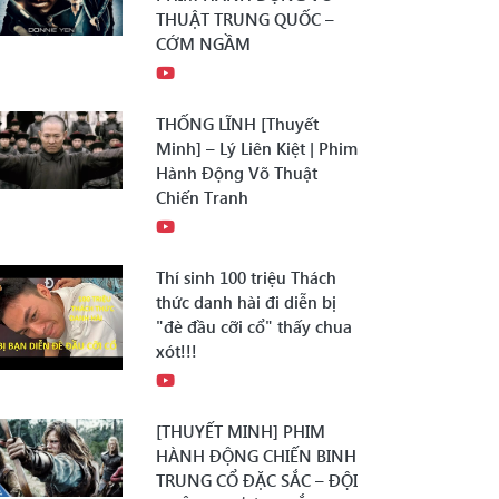
THUẬT TRUNG QUỐC –
CỚM NGẦM
THỐNG LĨNH [Thuyết
Minh] – Lý Liên Kiệt | Phim
Hành Động Võ Thuật
Chiến Tranh
Thí sinh 100 triệu Thách
thức danh hài đi diễn bị
"đè đầu cỡi cổ" thấy chua
xót!!!
[THUYẾT MINH] PHIM
HÀNH ĐỘNG CHIẾN BINH
TRUNG CỔ ĐẶC SẮC – ĐỘI