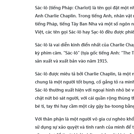
Sác-lô (tiếng Pháp: Charlot) là tên gọi đặt một 
Anh Charlie Chaplin. Trong tiếng Anh, nhân vật 
tiếng Pháp, tiếng Tây Ban Nha và một số ngôn ng
Việt, các tên gọi Sác-lô hay Sạc-lô đều được phi
Sác-lô là vai diễn kinh điển nhất của Charlie Cha
kỳ phim câm. “Sác-lô” (tựa gốc tiếng Anh: “The 
sản xuất và xuất bản vào năm 1915.
Sác-lô được miêu tả bởi Charlie Chaplin, là một 
chung là một người tốt bụng, cố gắng tỏ ra mình
Sác-lô thường xuất hiện với ngoại hình nhỏ bé v
chật nứt bó sát người, với cái quần rộng thùng t
bé tí, tay thì hay cầm một cây gậy ba-toong bằn
Với thân phận là một người vô gia cư nghèo khổ,
sử dụng sự xảo quyệt và tinh ranh của mình để 