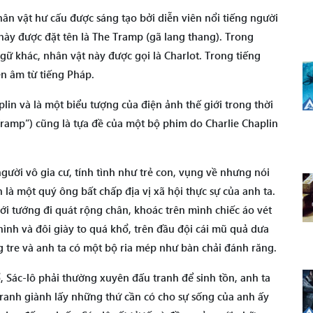
nhân vật hư cấu được sáng tạo bởi diễn viên nổi tiếng người
này được đặt tên là The Tramp (gã lang thang). Trong
ữ khác, nhân vật này được gọi là Charlot. Trong tiếng
ên âm từ tiếng Pháp.
plin và là một biểu tượng của điện ảnh thế giới trong thời
Tramp”) cũng là tựa đề của một bộ phim do Charlie Chaplin
người vô gia cư, tính tình như trẻ con, vụng về nhưng nói
 là một quý ông bất chấp địa vị xã hội thực sự của anh ta.
ới tướng đi quát rộng chân, khoác trên mình chiếc áo vét
hình và đôi giày to quá khổ, trên đầu đội cái mũ quả dưa
g tre và anh ta có một bộ ria mép như bàn chải đánh răng.
 Sác-lô phải thường xuyên đấu tranh để sinh tồn, anh ta
tranh giành lấy những thứ cần có cho sự sống của anh ấy