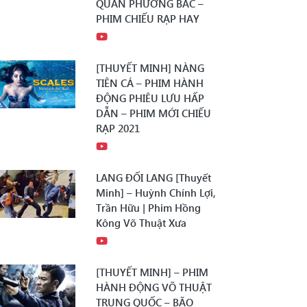
QUÂN PHƯƠNG BẮC –
PHIM CHIẾU RẠP HAY
[THUYẾT MINH] NÀNG
TIÊN CÁ – PHIM HÀNH
ĐỘNG PHIÊU LƯU HẤP
DẪN – PHIM MỚI CHIẾU
RẠP 2021
LANG ĐỐI LANG [Thuyết
Minh] – Huỳnh Chính Lợi,
Trần Hữu | Phim Hồng
Kông Võ Thuật Xưa
[THUYẾT MINH] – PHIM
HÀNH ĐỘNG VÕ THUẬT
TRUNG QUỐC – BÃO