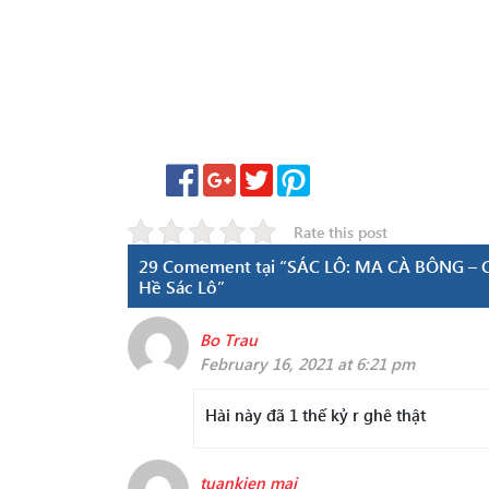
Rate this post
29 Comement tại “SÁC LÔ: MA CÀ BÔNG – Cha
Hề Sác Lô”
Bo Trau
February 16, 2021 at 6:21 pm
Hài này đã 1 thế kỷ r ghê thật
tuankien mai