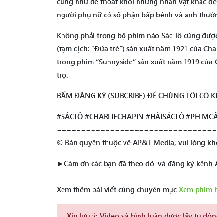
cũng như để thoát khỏi những nhân vật khác đe 
người phụ nữ có số phận bấp bênh và anh thườ
Không phải trong bộ phim nào Sác-lô cũng được 
(tạm dịch: “Đứa trẻ”) sản xuất năm 1921 của Cha
trong phim “Sunnyside” sản xuất năm 1919 của C
trọ.
BẤM ĐĂNG KÝ (SUBCRIBE) ĐỂ CHÚNG TÔI CÓ 
#SÁCLÔ #CHARLIECHAPIN #HÀISÁCLÔ #PHIMC
=================================
© Bản quyền thuộc về AP&T Media, vui lòng khô
►Cám ơn các bạn đã theo dõi và đăng ký kênh
Xem thêm bài viết cùng chuyên mục
Xem phim 
Xin lưu ý:
Video và bình luận được lấy tự độ