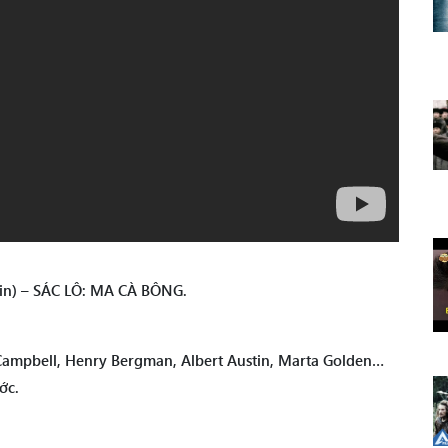
pin) – SÁC LÔ: MA CÀ BÔNG.
c Campbell, Henry Bergman, Albert Austin, Marta Golden…
ớc.