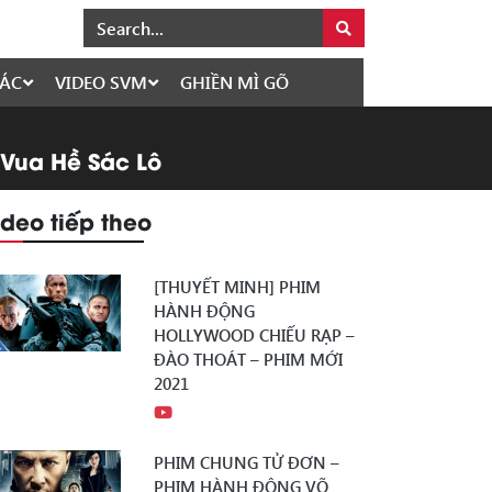
ÁC
VIDEO SVM
GHIỀN MÌ GÕ
 Vua Hề Sác Lô
ideo tiếp theo
[THUYẾT MINH] PHIM
HÀNH ĐỘNG
HOLLYWOOD CHIẾU RẠP –
ĐÀO THOÁT – PHIM MỚI
2021
PHIM CHUNG TỬ ĐƠN –
PHIM HÀNH ĐỘNG VÕ