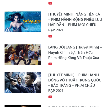
[THUYẾT MINH] NÀNG TIÊN CÁ
– PHIM HÀNH ĐỘNG PHIÊU LƯU
HẤP DẪN – PHIM MỚI CHIẾU
RẠP 2021
LANG ĐỐI LANG [Thuyết Minh] –
Huỳnh Chính Lợi, Trần Hữu |
Phim Hồng Kông Võ Thuật Xưa
[THUYẾT MINH] – PHIM HÀNH
ĐỘNG VÕ THUẬT TRUNG QUỐC
– BÃO TRẮNG – PHIM CHIẾU
RẠP 2021