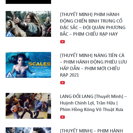
[THUYẾT MINH] PHIM HÀNH
ĐỘNG CHIẾN BINH TRUNG CỔ
ĐẶC SẮC – ĐỘI QUÂN PHƯƠNG
BẮC – PHIM CHIẾU RẠP HAY
[THUYẾT MINH] NÀNG TIÊN CÁ
– PHIM HÀNH ĐỘNG PHIÊU LƯU
HẤP DẪN – PHIM MỚI CHIẾU
RẠP 2021
LANG ĐỐI LANG [Thuyết Minh] –
Huỳnh Chính Lợi, Trần Hữu |
Phim Hồng Kông Võ Thuật Xưa
[THUYẾT MINH] – PHIM HÀNH