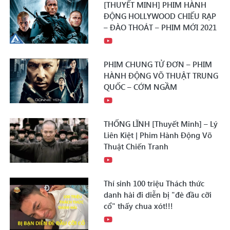
[THUYẾT MINH] PHIM HÀNH
ĐỘNG HOLLYWOOD CHIẾU RẠP
– ĐÀO THOÁT – PHIM MỚI 2021
PHIM CHUNG TỬ ĐƠN – PHIM
HÀNH ĐỘNG VÕ THUẬT TRUNG
QUỐC – CỚM NGẦM
THỐNG LĨNH [Thuyết Minh] – Lý
Liên Kiệt | Phim Hành Động Võ
Thuật Chiến Tranh
Thí sinh 100 triệu Thách thức
danh hài đi diễn bị "đè đầu cỡi
cổ" thấy chua xót!!!