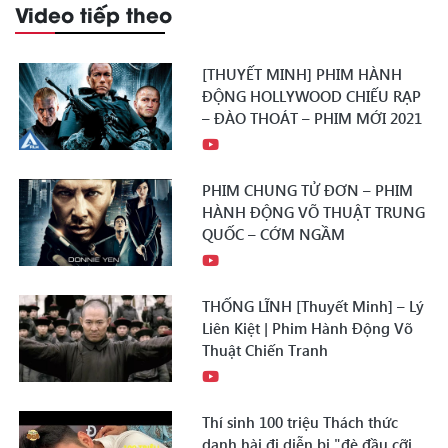
Video tiếp theo
[THUYẾT MINH] PHIM HÀNH
ĐỘNG HOLLYWOOD CHIẾU RẠP
– ĐÀO THOÁT – PHIM MỚI 2021
PHIM CHUNG TỬ ĐƠN – PHIM
HÀNH ĐỘNG VÕ THUẬT TRUNG
QUỐC – CỚM NGẦM
THỐNG LĨNH [Thuyết Minh] – Lý
Liên Kiệt | Phim Hành Động Võ
Thuật Chiến Tranh
Thí sinh 100 triệu Thách thức
danh hài đi diễn bị "đè đầu cỡi