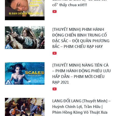
cổ" thấy chua xót!!!
[THUYẾT MINH] PHIM HÀNH
ĐỘNG CHIẾN BINH TRUNG CỔ
ĐẶC SẮC – ĐỘI QUÂN PHƯƠNG
BẮC – PHIM CHIẾU RẠP HAY
[THUYẾT MINH] NÀNG TIÊN CÁ
– PHIM HÀNH ĐỘNG PHIÊU LƯU
HẤP DẪN – PHIM MỚI CHIẾU
RẠP 2021
LANG ĐỐI LANG [Thuyết Minh] –
Huỳnh Chính Lợi, Trần Hữu |
Phim Hồng Kông Võ Thuật Xưa