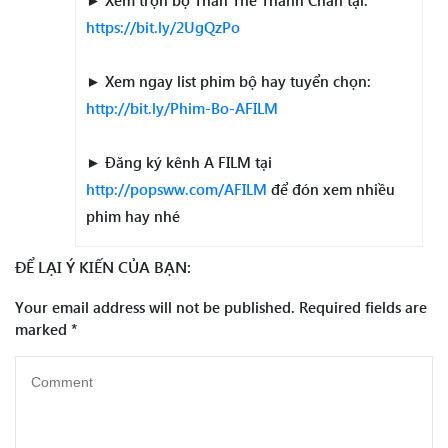
► Xem trọn bộ Thân Thế Thành Chân tại:
https://bit.ly/2UgQzPo
► Xem ngay list phim bộ hay tuyển chọn:
http://bit.ly/Phim-Bo-AFILM
► Đăng ký kênh A FILM tại
http://popsww.com/AFILM
để đón xem nhiều
phim hay nhé
ĐỂ LẠI Ý KIẾN CỦA BẠN:
Your email address will not be published.
Required fields are
marked
*