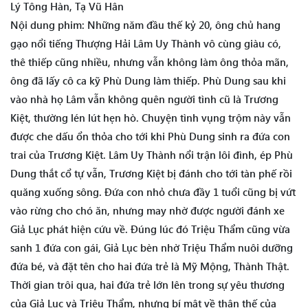
Lý Tông Hàn, Tạ Vũ Hân
Nội dung phim: Những năm đầu thế kỷ 20, ông chủ hang
gạo nổi tiếng Thượng Hải Lâm Uy Thành vô cùng giàu có,
thê thiếp cũng nhiều, nhưng vẫn không làm ông thỏa mãn,
ông đã lấy cô ca kỹ Phù Dung làm thiếp. Phù Dung sau khi
vào nhà họ Lâm vẫn không quên người tình cũ là Trương
Kiệt, thường lén lút hẹn hò. Chuyện tình vụng trộm này vẫn
được che dấu ổn thỏa cho tới khi Phù Dung sinh ra đứa con
trai của Trương Kiệt. Lâm Uy Thành nổi trận lôi đình, ép Phù
Dung thắt cổ tự vẫn, Trương Kiệt bị đánh cho tới tàn phế rồi
quăng xuống sông. Đứa con nhỏ chưa đầy 1 tuổi cũng bị vứt
vào rừng cho chó ăn, nhưng may nhờ được người đánh xe
Giả Lục phát hiện cứu về. Đúng lúc đó Triệu Thẩm cũng vừa
sanh 1 đứa con gái, Giả Lục bèn nhờ Triệu Thẩm nuôi dưỡng
đứa bé, và đặt tên cho hai đứa trẻ là Mỹ Mộng, Thành Thật.
Thời gian trôi qua, hai đứa trẻ lớn lên trong sự yêu thương
của Giả Lục và Triệu Thẩm, nhưng bí mật về thân thế của