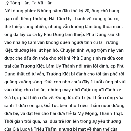
Lý Tông Hàn, Tạ Vũ Hân
Nội dung phim: Những năm đầu thế kỷ 20, ông chủ hang
gạo nổi tiếng Thượng Hải Lâm Uy Thành vô cùng giàu có,
thê thiếp cũng nhiều, nhưng vẫn không làm ông thỏa mãn,
ông đã lấy cô ca kỹ Phù Dung làm thiếp. Phù Dung sau khi
vào nhà họ Lâm vẫn không quên người tình cũ là Trương
Kiệt, thường lén lút hẹn hò. Chuyện tình vụng trộm này vẫn
được che dấu ổn thỏa cho tới khi Phù Dung sinh ra đứa con
trai của Trương Kiệt. Lâm Uy Thành nổi trận lôi đình, ép Phù
Dung thắt cổ tự vẫn, Trương Kiệt bị đánh cho tới tàn phế rồi
quăng xuống sông. Đứa con nhỏ chưa đầy 1 tuổi cũng bị vứt
vào rừng cho chó ăn, nhưng may nhờ được người đánh xe
Giả Lục phát hiện cứu về. Đúng lúc đó Triệu Thẩm cũng vừa
sanh 1 đứa con gái, Giả Lục bèn nhờ Triệu Thẩm nuôi dưỡng
đứa bé, và đặt tên cho hai đứa trẻ là Mỹ Mộng, Thành Thật.
Thời gian trôi qua, hai đứa trẻ lớn lên trong sự yêu thương
của Giả Lục và Triệu Thẩm, nhưng bí mật về thân thế của