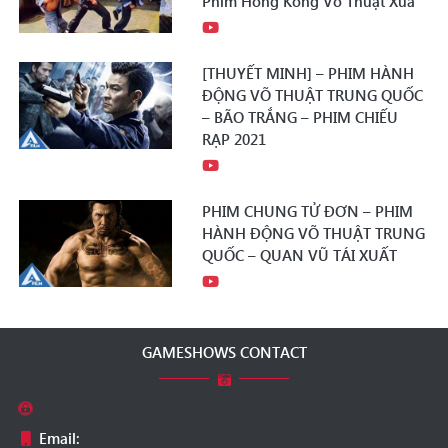
Phim Hồng Kông Võ Thuật Xưa
[THUYẾT MINH] – PHIM HÀNH
ĐỘNG VÕ THUẬT TRUNG QUỐC
– BÃO TRẮNG – PHIM CHIẾU
RẠP 2021
PHIM CHUNG TỬ ĐƠN – PHIM
HÀNH ĐỘNG VÕ THUẬT TRUNG
QUỐC – QUAN VŨ TÁI XUẤT
GAMESHOWS CONTACT
Email: