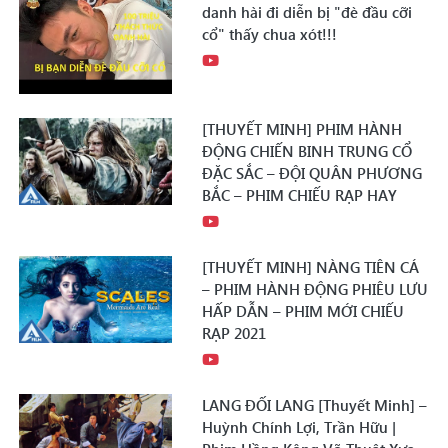
danh hài đi diễn bị "đè đầu cỡi
cổ" thấy chua xót!!!
[THUYẾT MINH] PHIM HÀNH
ĐỘNG CHIẾN BINH TRUNG CỔ
ĐẶC SẮC – ĐỘI QUÂN PHƯƠNG
BẮC – PHIM CHIẾU RẠP HAY
[THUYẾT MINH] NÀNG TIÊN CÁ
– PHIM HÀNH ĐỘNG PHIÊU LƯU
HẤP DẪN – PHIM MỚI CHIẾU
RẠP 2021
LANG ĐỐI LANG [Thuyết Minh] –
Huỳnh Chính Lợi, Trần Hữu |