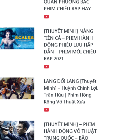
QUÂN PHƯƠNG BẮC –
PHIM CHIẾU RẠP HAY
[THUYẾT MINH] NÀNG
TIÊN CÁ – PHIM HÀNH
ĐỘNG PHIÊU LƯU HẤP
DẪN – PHIM MỚI CHIẾU
RẠP 2021
LANG ĐỐI LANG [Thuyết
Minh] – Huỳnh Chính Lợi,
Trần Hữu | Phim Hồng
Kông Võ Thuật Xưa
[THUYẾT MINH] – PHIM
HÀNH ĐỘNG VÕ THUẬT
TRUNG QUỐC – BÃO