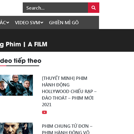
ÁC
VIDEO SVM
GHIỀN MÌ GÕ
 Phim | A FILM
ideo tiếp theo
[THUYẾT MINH] PHIM
HÀNH ĐỘNG
HOLLYWOOD CHIẾU RẠP –
ĐÀO THOÁT – PHIM MỚI
2021
PHIM CHUNG TỬ ĐƠN –
PHIM HÀNH ĐỘNG VÕ