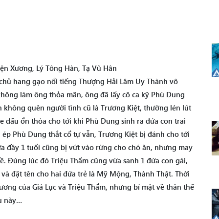
ện Xương, Lý Tông Hàn, Tạ Vũ Hân
chủ hang gạo nổi tiếng Thượng Hải Lâm Uy Thành vô
 không làm ông thỏa mãn, ông đã lấy cô ca kỹ Phù Dung
 không quên người tình cũ là Trương Kiệt, thường lén lút
 dấu ổn thỏa cho tới khi Phù Dung sinh ra đứa con trai
, ép Phù Dung thắt cổ tự vẫn, Trương Kiệt bị đánh cho tới
a đầy 1 tuổi cũng bị vứt vào rừng cho chó ăn, nhưng may
ề. Đúng lúc đó Triệu Thẩm cũng vừa sanh 1 đứa con gái,
và đặt tên cho hai đứa trẻ là Mỹ Mộng, Thành Thật. Thời
thương của Giả Lục và Triệu Thẩm, nhưng bí mật về thân thế
au này…