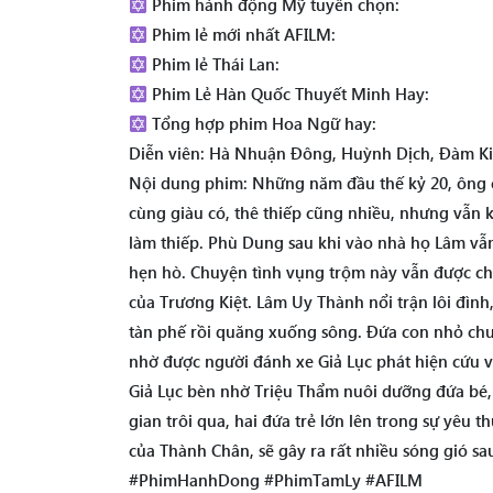
Phim hành động Mỹ tuyển chọn:
Phim lẻ mới nhất AFILM:
Phim lẻ Thái Lan:
Phim Lẻ Hàn Quốc Thuyết Minh Hay:
Tổng hợp phim Hoa Ngữ hay:
Diễn viên: Hà Nhuận Đông, Huỳnh Dịch, Đàm Ki
Nội dung phim: Những năm đầu thế kỷ 20, ông 
cùng giàu có, thê thiếp cũng nhiều, nhưng vẫn
làm thiếp. Phù Dung sau khi vào nhà họ Lâm vẫn
hẹn hò. Chuyện tình vụng trộm này vẫn được che
của Trương Kiệt. Lâm Uy Thành nổi trận lôi đình
tàn phế rồi quăng xuống sông. Đứa con nhỏ chư
nhờ được người đánh xe Giả Lục phát hiện cứu v
Giả Lục bèn nhờ Triệu Thẩm nuôi dưỡng đứa bé, 
gian trôi qua, hai đứa trẻ lớn lên trong sự yêu 
của Thành Chân, sẽ gây ra rất nhiều sóng gió s
#PhimHanhDong #PhimTamLy #AFILM